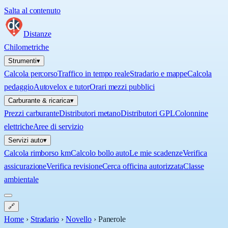
Salta al contenuto
Distanze
Chilometriche
Strumenti
▾
Calcola percorso
Traffico in tempo reale
Stradario e mappe
Calcola
pedaggio
Autovelox e tutor
Orari mezzi pubblici
Carburante & ricarica
▾
Prezzi carburante
Distributori metano
Distributori GPL
Colonnine
elettriche
Aree di servizio
Servizi auto
▾
Calcola rimborso km
Calcolo bollo auto
Le mie scadenze
Verifica
assicurazione
Verifica revisione
Cerca officina autorizzata
Classe
ambientale
🔗
Home
›
Stradario
›
Novello
›
Panerole