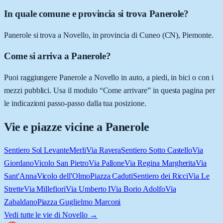
In quale comune e provincia si trova Panerole?
Panerole si trova a Novello, in provincia di Cuneo (CN), Piemonte.
Come si arriva a Panerole?
Puoi raggiungere Panerole a Novello in auto, a piedi, in bici o con i
mezzi pubblici. Usa il modulo “Come arrivare” in questa pagina per
le indicazioni passo-passo dalla tua posizione.
Vie e piazze vicine a
Panerole
Sentiero Sol Levante
Merli
Via Ravera
Sentiero Sotto Castello
Via
Giordano
Vicolo San Pietro
Via Pallone
Via Regina Margherita
Via
Sant'Anna
Vicolo dell'Olmo
Piazza Caduti
Sentiero dei Ricci
Via Le
Strette
Via Millefiori
Via Umberto I
Via Borio Adolfo
Via
Zabaldano
Piazza Guglielmo Marconi
Vedi tutte le vie di
Novello
→