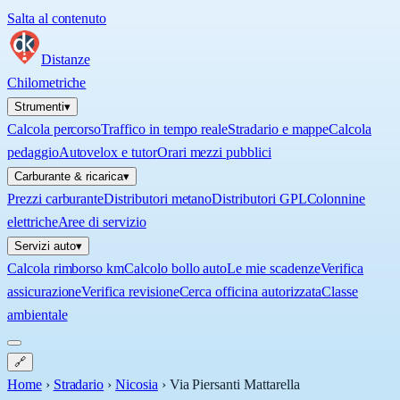
Salta al contenuto
Distanze
Chilometriche
Strumenti
▾
Calcola percorso
Traffico in tempo reale
Stradario e mappe
Calcola
pedaggio
Autovelox e tutor
Orari mezzi pubblici
Carburante & ricarica
▾
Prezzi carburante
Distributori metano
Distributori GPL
Colonnine
elettriche
Aree di servizio
Servizi auto
▾
Calcola rimborso km
Calcolo bollo auto
Le mie scadenze
Verifica
assicurazione
Verifica revisione
Cerca officina autorizzata
Classe
ambientale
🔗
Home
›
Stradario
›
Nicosia
›
Via Piersanti Mattarella