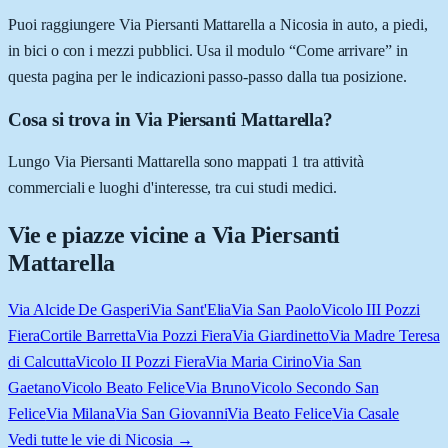
Puoi raggiungere Via Piersanti Mattarella a Nicosia in auto, a piedi,
in bici o con i mezzi pubblici. Usa il modulo “Come arrivare” in
questa pagina per le indicazioni passo-passo dalla tua posizione.
Cosa si trova in Via Piersanti Mattarella?
Lungo Via Piersanti Mattarella sono mappati 1 tra attività
commerciali e luoghi d'interesse, tra cui studi medici.
Vie e piazze vicine a
Via Piersanti
Mattarella
Via Alcide De Gasperi
Via Sant'Elia
Via San Paolo
Vicolo III Pozzi
Fiera
Cortile Barretta
Via Pozzi Fiera
Via Giardinetto
Via Madre Teresa
di Calcutta
Vicolo II Pozzi Fiera
Via Maria Cirino
Via San
Gaetano
Vicolo Beato Felice
Via Bruno
Vicolo Secondo San
Felice
Via Milana
Via San Giovanni
Via Beato Felice
Via Casale
Vedi tutte le vie di
Nicosia
→