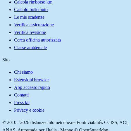
Calcola rimborso km
Calcolo bollo auto
Le mie scadenze
Verifica assicurazione
Verifica revisione
Cerca officina autorizzata
Classe ambientale
Sito
Chi siamo
Estensioni browser
App accesso rapido
Contatti
Press kit
Privacy e cookie
© 2010 -
2026
distanzechilometriche.net
Fonti viabilità: CCISS, ACI,
ANAS, Autostrade per l'Italia · Mappe © OpenStreetMap