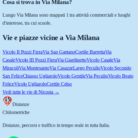
Cosa si trova in Via Milana?
Lungo Via Milana sono mappati 1 tra attività commerciali e luoghi
d'interesse, tra cui scuole.
Vie e piazze vicine a
Via Milana
Vicolo II Pozzi Fiera
Via San Gaetano
Cortile Barretta
Via
Casale
Vicolo III Pozzi Fiera
Via Giardinetto
Vicolo Casale
Via
Miracoli
Via Montesanto
Via Casazze
Largo Peculio
Vicolo Secondo
San Felice
Chiasso Ugliarolo
Vicolo Gentile
Via Peculio
Vicolo Beato
Felice
Vicolo Ugliarolo
Cortile Celso
Vedi tutte le vie di
Nicosia
→
Distanze
Chilometriche
Distanze, percorsi e traffico in tempo reale in tutta Italia.