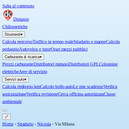
Salta al contenuto
Distanze
Chilometriche
Strumenti
▾
Calcola percorso
Traffico in tempo reale
Stradario e mappe
Calcola
pedaggio
Autovelox e tutor
Orari mezzi pubblici
Carburante & ricarica
▾
Prezzi carburante
Distributori metano
Distributori GPL
Colonnine
elettriche
Aree di servizio
Servizi auto
▾
Calcola rimborso km
Calcolo bollo auto
Le mie scadenze
Verifica
assicurazione
Verifica revisione
Cerca officina autorizzata
Classe
ambientale
🔗
Home
›
Stradario
›
Nicosia
›
Via Milana