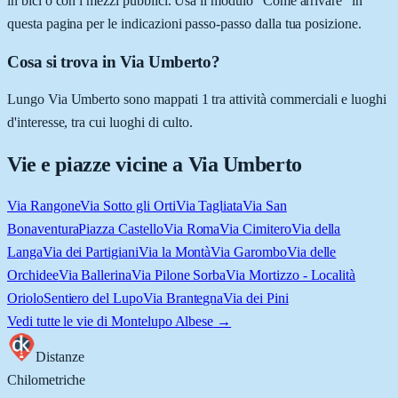
in bici o con i mezzi pubblici. Usa il modulo “Come arrivare” in
questa pagina per le indicazioni passo-passo dalla tua posizione.
Cosa si trova in Via Umberto?
Lungo Via Umberto sono mappati 1 tra attività commerciali e luoghi
d'interesse, tra cui luoghi di culto.
Vie e piazze vicine a
Via Umberto
Via Rangone
Via Sotto gli Orti
Via Tagliata
Via San
Bonaventura
Piazza Castello
Via Roma
Via Cimitero
Via della
Langa
Via dei Partigiani
Via la Montà
Via Garombo
Via delle
Orchidee
Via Ballerina
Via Pilone Sorba
Via Mortizzo - Località
Oriolo
Sentiero del Lupo
Via Brantegna
Via dei Pini
Vedi tutte le vie di
Montelupo Albese
→
Distanze
Chilometriche