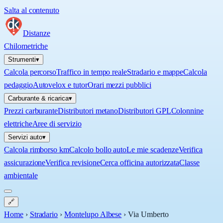
Salta al contenuto
Distanze
Chilometriche
Strumenti
▾
Calcola percorso
Traffico in tempo reale
Stradario e mappe
Calcola
pedaggio
Autovelox e tutor
Orari mezzi pubblici
Carburante & ricarica
▾
Prezzi carburante
Distributori metano
Distributori GPL
Colonnine
elettriche
Aree di servizio
Servizi auto
▾
Calcola rimborso km
Calcolo bollo auto
Le mie scadenze
Verifica
assicurazione
Verifica revisione
Cerca officina autorizzata
Classe
ambientale
🔗
Home
›
Stradario
›
Montelupo Albese
›
Via Umberto