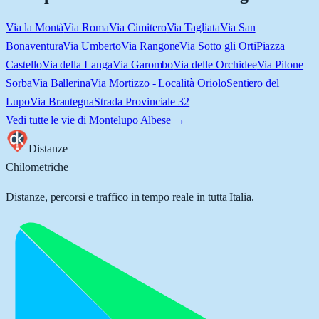
Via la Montà
Via Roma
Via Cimitero
Via Tagliata
Via San
Bonaventura
Via Umberto
Via Rangone
Via Sotto gli Orti
Piazza
Castello
Via della Langa
Via Garombo
Via delle Orchidee
Via Pilone
Sorba
Via Ballerina
Via Mortizzo - Località Oriolo
Sentiero del
Lupo
Via Brantegna
Strada Provinciale 32
Vedi tutte le vie di
Montelupo Albese
→
Distanze
Chilometriche
Distanze, percorsi e traffico in tempo reale in tutta Italia.