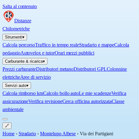
Salta al contenuto
Distanze
Chilometriche
Strumenti
▾
Calcola percorso
Traffico in tempo reale
Stradario e mappe
Calcola
pedaggio
Autovelox e tutor
Orari mezzi pubblici
Carburante & ricarica
▾
Prezzi carburante
Distributori metano
Distributori GPL
Colonnine
elettriche
Aree di servizio
Servizi auto
▾
Calcola rimborso km
Calcolo bollo auto
Le mie scadenze
Verifica
assicurazione
Verifica revisione
Cerca officina autorizzata
Classe
ambientale
🔗
Home
›
Stradario
›
Montelupo Albese
›
Via dei Partigiani