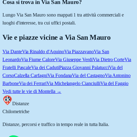
Cosa si trova in Via San Mauro?
Lungo Via San Mauro sono mappati 1 tra attività commerciali e
luoghi d'interesse, tra cui uffici postali.
Vie e piazze vicine a
Via San Mauro
Via Dante
Via Rinaldo d'Aquino
Via Piazzavano
Via San
Leonardo
Via Fiume Calore
Via Giuseppe Verdi
Via Dietro Corte
Via
Fratelli Pascale
Via dei Caduti
Piazza Giovanni Palatucci
Via del
Corso
Calzella Carfagni
Via Fondana
Via del Castagno
Via Antonino
Barbone
Via dei Ferrari
Via Michelangelo Cianciulli
Via del Faggio
Vedi tutte le vie di
Montella
→
Distanze
Chilometriche
Distanze, percorsi e traffico in tempo reale in tutta Italia.