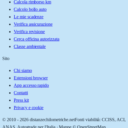
Calcola rimborso km
Calcolo bollo auto
Le mie scadenze
Verifica assicurazione
Verifica revisione
Cerca officina autorizzata
Classe ambientale
Sito
Chi siamo
Estensioni browser
App accesso rapido
Contatti
Press kit
Privacy e cookie
© 2010 -
2026
distanzechilometriche.net
Fonti viabilità: CCISS, ACI,
ANAS, Autostrade per l'Italia · Mappe © OpenStreetMap