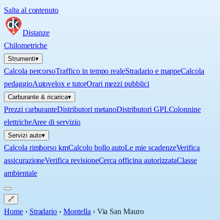
Salta al contenuto
Distanze
Chilometriche
Strumenti
▾
Calcola percorso
Traffico in tempo reale
Stradario e mappe
Calcola
pedaggio
Autovelox e tutor
Orari mezzi pubblici
Carburante & ricarica
▾
Prezzi carburante
Distributori metano
Distributori GPL
Colonnine
elettriche
Aree di servizio
Servizi auto
▾
Calcola rimborso km
Calcolo bollo auto
Le mie scadenze
Verifica
assicurazione
Verifica revisione
Cerca officina autorizzata
Classe
ambientale
🔗
Home
›
Stradario
›
Montella
›
Via San Mauro