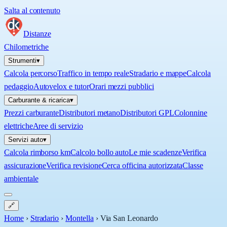
Salta al contenuto
Distanze
Chilometriche
Strumenti
▾
Calcola percorso
Traffico in tempo reale
Stradario e mappe
Calcola
pedaggio
Autovelox e tutor
Orari mezzi pubblici
Carburante & ricarica
▾
Prezzi carburante
Distributori metano
Distributori GPL
Colonnine
elettriche
Aree di servizio
Servizi auto
▾
Calcola rimborso km
Calcolo bollo auto
Le mie scadenze
Verifica
assicurazione
Verifica revisione
Cerca officina autorizzata
Classe
ambientale
🔗
Home
›
Stradario
›
Montella
›
Via San Leonardo