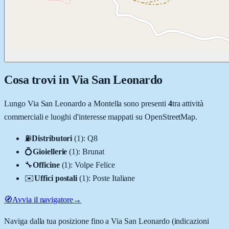
Cosa trovi in
Via San Leonardo
Lungo
Via San Leonardo
a
Montella
sono presenti
4
tra attività
commerciali e luoghi d'interesse mappati su OpenStreetMap.
⛽
Distributori
(
1
)
:
Q8
💍
Gioiellerie
(
1
)
:
Brunat
🔧
Officine
(
1
)
:
Volpe Felice
✉️
Uffici postali
(
1
)
:
Poste Italiane
🧭
Avvia il navigatore
→
Naviga dalla tua posizione fino a
Via San Leonardo
(indicazioni