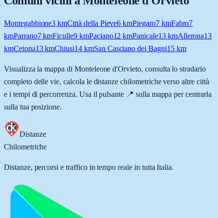
Comuni vicini a
Monteleone d'Orvieto
Montegabbione
3
km
Città della Pieve
6
km
Piegaro
7
km
Fabro
7
km
Parrano
7
km
Ficulle
9
km
Paciano
12
km
Panicale
13
km
Allerona
13
km
Cetona
13
km
Chiusi
14
km
San Casciano dei Bagni
15
km
Visualizza la mappa di
Monteleone d'Orvieto
, consulta lo stradario
completo delle vie, calcola le distanze chilometriche verso altre città
e i tempi di percorrenza. Usa il pulsante 📍 sulla mappa per centrarla
sulla tua posizione.
Distanze
Chilometriche
Distanze, percorsi e traffico in tempo reale in tutta Italia.