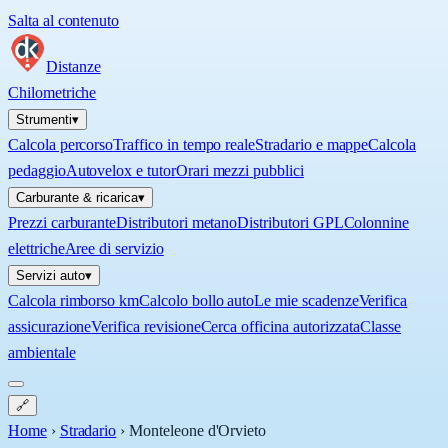
Salta al contenuto
Distanze
Chilometriche
Strumenti
▾
Calcola percorso
Traffico in tempo reale
Stradario e mappe
Calcola
pedaggio
Autovelox e tutor
Orari mezzi pubblici
Carburante & ricarica
▾
Prezzi carburante
Distributori metano
Distributori GPL
Colonnine
elettriche
Aree di servizio
Servizi auto
▾
Calcola rimborso km
Calcolo bollo auto
Le mie scadenze
Verifica
assicurazione
Verifica revisione
Cerca officina autorizzata
Classe
ambientale
🔗
Home
›
Stradario
›
Monteleone d'Orvieto