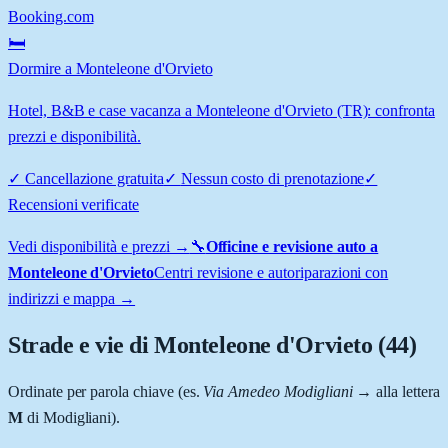
Booking.com
🛏️
Dormire a Monteleone d'Orvieto
Hotel, B&B e case vacanza a Monteleone d'Orvieto (TR): confronta
prezzi e disponibilità.
✓
Cancellazione gratuita
✓
Nessun costo di prenotazione
✓
Recensioni verificate
Vedi disponibilità e prezzi →
🔧
Officine e revisione auto a
Monteleone d'Orvieto
Centri revisione e autoriparazioni con
indirizzi e mappa →
Strade e vie di
Monteleone d'Orvieto
(
44
)
Ordinate per parola chiave (es.
Via Amedeo Modigliani
→ alla lettera
M
di Modigliani).