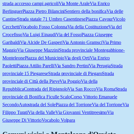
strada acccesso campi agricoli
Via Monte Arale
Via Enrico
Berlinguer
Piazza Pietro Bilancini
Sentiero della bonifica
Via delle
Cantine
Strada statale 71 Umbro Casentinese
Piazza Cavour
Vicolo
Cecchetti
Vocabolo Fosso Colonna
Via della Costituzione
Via del
Crocefisso
Via Luigi Einaudi
Via del Fosso
Piazza Giuseppe
Garibaldi
Via Alcide De Gasperi
Via Antonio Gramsci
Via Primo
Maggio
Via Giuseppe Mazzini
Strada provinciale Montegabbione-
Monteleone
Piazza del Municipio
Via degli Orti
Via Enrico
Paoletti
Piazza Attilio Parelli
Via Sandro Pertini
Via Perugia
Strada
provinciale 15 Piegarese
Strada provinciale di Piegaro
Strada
provinciale di Città della Pieve
Via Poggio
Via della
Repubblica
Contrada del Ripignolo
Via San Rocco
Via Roma
Strada
provinciale di Bonifica Ficulle Scalo
Corso Vittorio Emanuele
Secondo
Autostrada del Sole
Piazza del Torrione
Via del Torrione
Via
Filippo Turati
Via della Valle
Via Giovanni Ventitreesimo
Via
Giuseppe Di Vittorio
Vocabolo Volpara