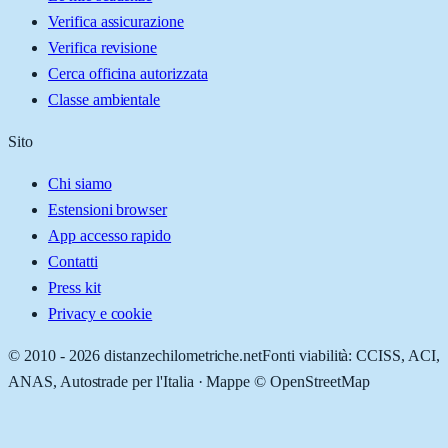
Verifica assicurazione
Verifica revisione
Cerca officina autorizzata
Classe ambientale
Sito
Chi siamo
Estensioni browser
App accesso rapido
Contatti
Press kit
Privacy e cookie
© 2010 -
2026
distanzechilometriche.net
Fonti viabilità: CCISS, ACI,
ANAS, Autostrade per l'Italia · Mappe © OpenStreetMap