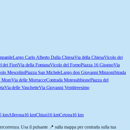
mpanile
Largo Carlo Alberto Dalla Chiesa
Via della Chiesa
Vicolo dei
l dei Fiori
Via della Fontana
Vicolo del Forno
Piazza 16 Giugno
Via
olo Mescolini
Piazza San Michele
Largo don Giovanni Minzoni
Strada
o Moro
Via delle Morracce
Contrada Motegabbione
Piazza del
rta
Via delle Vaschette
Via Giovanni Ventitreesimo
5
km
Allerona
16
km
Chiusi
16
km
Cetona
16
km
 percorrenza. Usa il pulsante 📍 sulla mappa per centrarla sulla tua