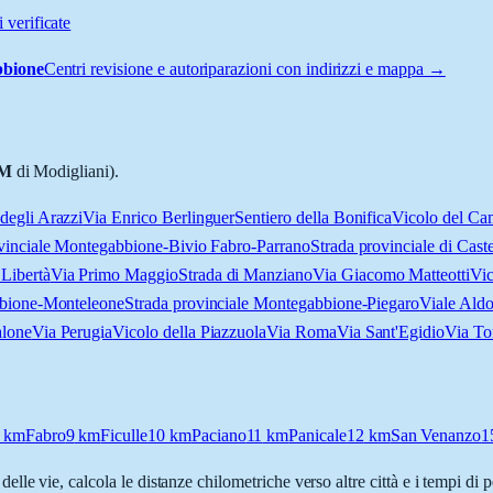
 verificate
bione
Centri revisione e autoriparazioni con indirizzi e mappa →
M
di Modigliani).
degli Arazzi
Via Enrico Berlinguer
Sentiero della Bonifica
Vicolo del Ca
vinciale Montegabbione-Bivio Fabro-Parrano
Strada provinciale di Caste
 Libertà
Via Primo Maggio
Strada di Manziano
Via Giacomo Matteotti
Vic
bbione-Monteleone
Strada provinciale Montegabbione-Piegaro
Viale Ald
alone
Via Perugia
Vicolo della Piazzuola
Via Roma
Via Sant'Egidio
Via To
km
Fabro
9
km
Ficulle
10
km
Paciano
11
km
Panicale
12
km
San Venanzo
1
delle vie, calcola le distanze chilometriche verso altre città e i tempi di