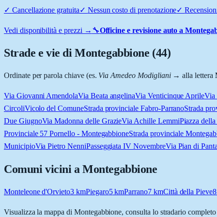
✓
Cancellazione gratuita
✓
Nessun costo di prenotazione
✓
Recensioni
Vedi disponibilità e prezzi →
🔧
Officine e revisione auto a
Montegab
Strade e vie di
Montegabbione
(
44
)
Ordinate per parola chiave (es.
Via Amedeo Modigliani
→ alla lettera
Via Giovanni Amendola
Via Beata angelina
Via Venticinque Aprile
Via 
Circoli
Vicolo del Comune
Strada provinciale Fabro-Parrano
Strada pro
Due Giugno
Via Madonna delle Grazie
Via Achille Lemmi
Piazza della
Provinciale 57 Pornello - Montegabbione
Strada provinciale Montega
Municipio
Via Pietro Nenni
Passeggiata IV Novembre
Via Pian di Pant
Comuni vicini a
Montegabbione
Monteleone d'Orvieto
3
km
Piegaro
5
km
Parrano
7
km
Città della Pieve
8
Visualizza la mappa di
Montegabbione
, consulta lo stradario completo 