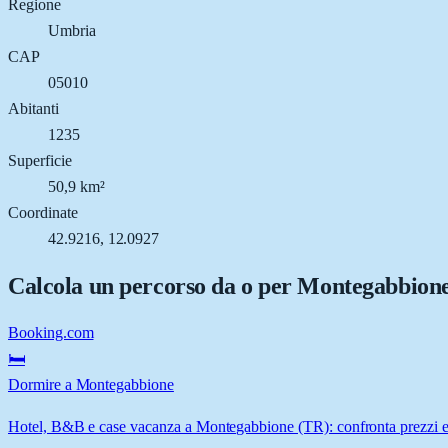
Regione
Umbria
CAP
05010
Abitanti
1235
Superficie
50,9 km²
Coordinate
42.9216, 12.0927
Calcola un percorso da o per
Montegabbion
Booking.com
🛏️
Dormire a Montegabbione
Hotel, B&B e case vacanza a Montegabbione (TR): confronta prezzi e 