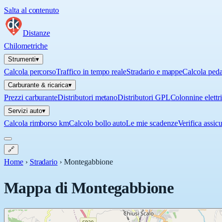
Salta al contenuto
Distanze
Chilometriche
Strumenti
▾
Calcola percorso
Traffico in tempo reale
Stradario e mappe
Calcola ped
Carburante & ricarica
▾
Prezzi carburante
Distributori metano
Distributori GPL
Colonnine elettr
Servizi auto
▾
Calcola rimborso km
Calcolo bollo auto
Le mie scadenze
Verifica assic
🔗
Home
›
Stradario
›
Montegabbione
Mappa di
Montegabbione