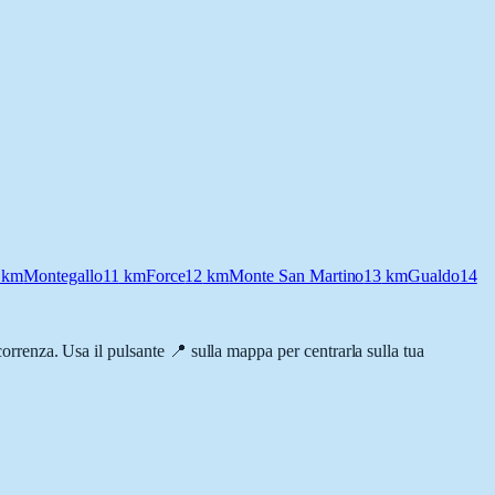
km
Montegallo
11
km
Force
12
km
Monte San Martino
13
km
Gualdo
14
rcorrenza. Usa il pulsante 📍 sulla mappa per centrarla sulla tua