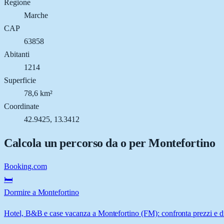
Regione
Marche
CAP
63858
Abitanti
1214
Superficie
78,6 km²
Coordinate
42.9425, 13.3412
Calcola un percorso da o per
Montefortino
Booking.com
🛏️
Dormire a Montefortino
Hotel, B&B e case vacanza a Montefortino (FM): confronta prezzi e di