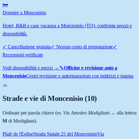
🛏️
Dormire a Moncenisio
Hotel, B&B e case vacanza a Moncenisio (TO): confronta prezzi e
disponibilità.
✓
Cancellazione gratuita
✓
Nessun costo di prenotazione
✓
Recensioni verificate
Vedi disponibilità e prezzi →
🔧
Officine e revisione auto a
Moncenisio
Centri revisione e autoriparazioni con indirizzi e mappa
→
Strade e vie di
Moncenisio
(
10
)
Ordinate per parola chiave (es.
Via Amedeo Modigliani
→ alla lettera
M
di Modigliani).
Plaië de l'Eglise
Strada Statale 25 del Moncenisio
Via