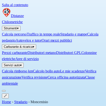
Salta al contenuto
Distanze
Chilometriche
Strumenti
▾
Calcola percorso
Traffico in tempo reale
Stradario e mappe
Calcola
pedaggio
Autovelox e tutor
Orari mezzi pubblici
Carburante & ricarica
▾
Prezzi carburante
Distributori metano
Distributori GPL
Colonnine
elettriche
Aree di servizio
Servizi auto
▾
Calcola rimborso km
Calcolo bollo auto
Le mie scadenze
Verifica
assicurazione
Verifica revisione
Cerca officina autorizzata
Classe
ambientale
🔗
Home
›
Stradario
›
Moncenisio