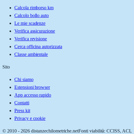
Calcola rimborso km
Calcolo bollo auto
Le mie scadenze
Verifica assicurazione
Verifica revisione
Cerca officina autorizzata
Classe ambientale
Sito
Chi siamo
Estensioni browser
App accesso rapido
Contatti
Press kit
Privacy e cookie
© 2010 -
2026
distanzechilometriche.net
Fonti viabilità: CCISS, ACI,