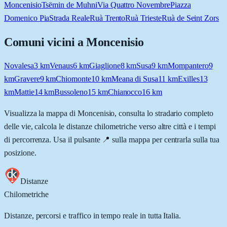
Moncenisio
Tsëmin de Muhni
Via Quattro Novembre
Piazza
Domenico Pia
Strada Reale
Ruà Trento
Ruà Trieste
Ruà de Seint Zors
Comuni vicini a
Moncenisio
Novalesa
3
km
Venaus
6
km
Giaglione
8
km
Susa
9
km
Mompantero
9
km
Gravere
9
km
Chiomonte
10
km
Meana di Susa
11
km
Exilles
13
km
Mattie
14
km
Bussoleno
15
km
Chianocco
16
km
Visualizza la mappa di
Moncenisio
, consulta lo stradario completo
delle vie, calcola le distanze chilometriche verso altre città e i tempi
di percorrenza. Usa il pulsante 📍 sulla mappa per centrarla sulla tua
posizione.
Distanze
Chilometriche
Distanze, percorsi e traffico in tempo reale in tutta Italia.