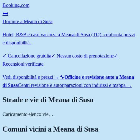
Booking.com
🛏️
Dormire a Meana di Susa
Hotel, B&B e case vacanza a Meana di Susa (TO): confronta prezzi
e disponibilità.
✓
Cancellazione gratuita
✓
Nessun costo di prenotazione
✓
Recensioni verificate
Vedi disponibilità e prezzi →
🔧
Officine e revisione auto a
Meana
di Susa
Centri revisione e autoriparazioni con indirizzi e mappa →
Strade e vie di
Meana di Susa
Caricamento elenco vie…
Comuni vicini a
Meana di Susa