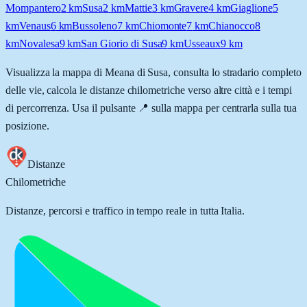
Mompantero
2
km
Susa
2
km
Mattie
3
km
Gravere
4
km
Giaglione
5
km
Venaus
6
km
Bussoleno
7
km
Chiomonte
7
km
Chianocco
8
km
Novalesa
9
km
San Giorio di Susa
9
km
Usseaux
9
km
Visualizza la mappa di
Meana di Susa
, consulta lo stradario completo
delle vie, calcola le distanze chilometriche verso altre città e i tempi
di percorrenza. Usa il pulsante 📍 sulla mappa per centrarla sulla tua
posizione.
Distanze
Chilometriche
Distanze, percorsi e traffico in tempo reale in tutta Italia.