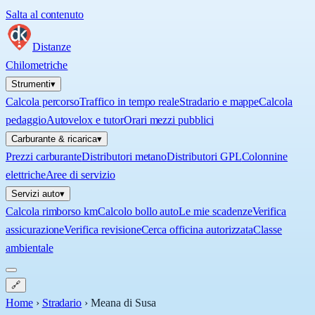
Salta al contenuto
Distanze
Chilometriche
Strumenti
▾
Calcola percorso
Traffico in tempo reale
Stradario e mappe
Calcola
pedaggio
Autovelox e tutor
Orari mezzi pubblici
Carburante & ricarica
▾
Prezzi carburante
Distributori metano
Distributori GPL
Colonnine
elettriche
Aree di servizio
Servizi auto
▾
Calcola rimborso km
Calcolo bollo auto
Le mie scadenze
Verifica
assicurazione
Verifica revisione
Cerca officina autorizzata
Classe
ambientale
🔗
Home
›
Stradario
›
Meana di Susa