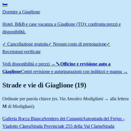
🛏️
Dormire a Giaglione
Hotel, B&B e case vacanza a Giaglione (TO): confronta prezzi e
disponibilità.
✓
Cancellazione gratuita
✓
Nessun costo di prenotazione
✓
Recensioni verificate
Vedi disponibilità e prezzi →
🔧
Officine e revisione auto a
Giaglione
Centri revisione e autoriparazioni con indirizzi e mappa →
Strade e vie di
Giaglione
(
19
)
Ordinate per parola chiave (es.
Via Amedeo Modigliani
→ alla lettera
M
di Modigliani).
Galleria Rocca Bianca
Sentiero dei Castagni
Autostrada del Frejus -
Viadotto Clarea
Strada Provinciale 255 della Val Clarea
Strada