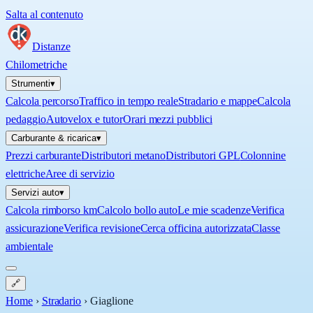
Salta al contenuto
Distanze
Chilometriche
Strumenti
▾
Calcola percorso
Traffico in tempo reale
Stradario e mappe
Calcola
pedaggio
Autovelox e tutor
Orari mezzi pubblici
Carburante & ricarica
▾
Prezzi carburante
Distributori metano
Distributori GPL
Colonnine
elettriche
Aree di servizio
Servizi auto
▾
Calcola rimborso km
Calcolo bollo auto
Le mie scadenze
Verifica
assicurazione
Verifica revisione
Cerca officina autorizzata
Classe
ambientale
🔗
Home
›
Stradario
›
Giaglione