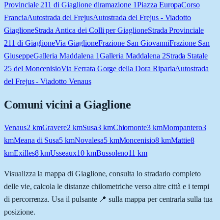
Provinciale 211 di Giaglione diramazione 1
Piazza Europa
Corso
Francia
Autostrada del Frejus
Autostrada del Frejus - Viadotto
Giaglione
Strada Antica dei Colli per Giaglione
Strada Provinciale
211 di Giaglione
Via Giaglione
Frazione San Giovanni
Frazione San
Giuseppe
Galleria Maddalena 1
Galleria Maddalena 2
Strada Statale
25 del Moncenisio
Via Ferrata Gorge della Dora Riparia
Autostrada
del Frejus - Viadotto Venaus
Comuni vicini a
Giaglione
Venaus
2
km
Gravere
2
km
Susa
3
km
Chiomonte
3
km
Mompantero
3
km
Meana di Susa
5
km
Novalesa
5
km
Moncenisio
8
km
Mattie
8
km
Exilles
8
km
Usseaux
10
km
Bussoleno
11
km
Visualizza la mappa di
Giaglione
, consulta lo stradario completo
delle vie, calcola le distanze chilometriche verso altre città e i tempi
di percorrenza. Usa il pulsante 📍 sulla mappa per centrarla sulla tua
posizione.