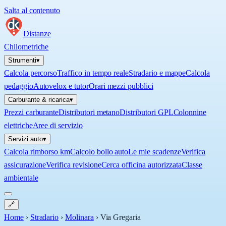
Salta al contenuto
Distanze
Chilometriche
Strumenti
▾
Calcola percorso
Traffico in tempo reale
Stradario e mappe
Calcola
pedaggio
Autovelox e tutor
Orari mezzi pubblici
Carburante & ricarica
▾
Prezzi carburante
Distributori metano
Distributori GPL
Colonnine
elettriche
Aree di servizio
Servizi auto
▾
Calcola rimborso km
Calcolo bollo auto
Le mie scadenze
Verifica
assicurazione
Verifica revisione
Cerca officina autorizzata
Classe
ambientale
🔗
Home
›
Stradario
›
Molinara
›
Via Gregaria