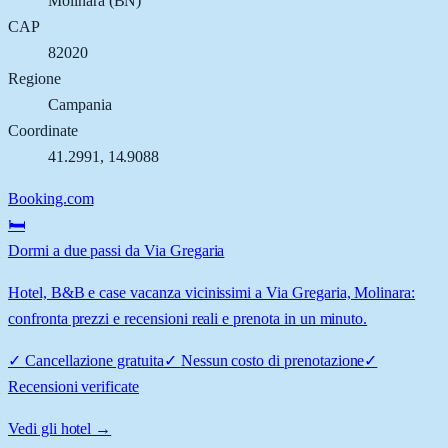
Molinara
(
BN
)
CAP
82020
Regione
Campania
Coordinate
41.2991
,
14.9088
Booking.com
🛏️
Dormi a due passi da Via Gregaria
Hotel, B&B e case vacanza vicinissimi a Via Gregaria, Molinara:
confronta prezzi e recensioni reali e prenota in un minuto.
✓
Cancellazione gratuita
✓
Nessun costo di prenotazione
✓
Recensioni verificate
Vedi gli hotel →