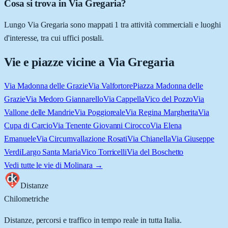
Cosa si trova in Via Gregaria?
Lungo Via Gregaria sono mappati 1 tra attività commerciali e luoghi
d'interesse, tra cui uffici postali.
Vie e piazze vicine a
Via Gregaria
Via Madonna delle Grazie
Via Valfortore
Piazza Madonna delle
Grazie
Via Medoro Giannarello
Via Cappella
Vico del Pozzo
Via
Vallone delle Mandrie
Via Poggioreale
Via Regina Margherita
Via
Cupa di Carcio
Via Tenente Giovanni Cirocco
Via Elena
Emanuele
Via Circumvallazione Rosati
Via Chianella
Via Giuseppe
Verdi
Largo Santa Maria
Vico Torricelli
Via del Boschetto
Vedi tutte le vie di
Molinara
→
Distanze
Chilometriche
Distanze, percorsi e traffico in tempo reale in tutta Italia.