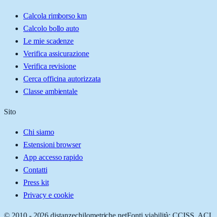
Calcola rimborso km
Calcolo bollo auto
Le mie scadenze
Verifica assicurazione
Verifica revisione
Cerca officina autorizzata
Classe ambientale
Sito
Chi siamo
Estensioni browser
App accesso rapido
Contatti
Press kit
Privacy e cookie
© 2010 -
2026
distanzechilometriche.net
Fonti viabilità: CCISS, ACI,