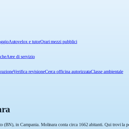
aggio
Autovelox e tutor
Orari mezzi pubblici
iche
Aree di servizio
urazione
Verifica revisione
Cerca officina autorizzata
Classe ambientale
ara
 (BN), in Campania. Molinara conta circa 1662 abitanti. Qui trovi la po