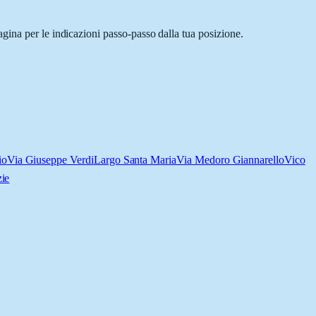
gina per le indicazioni passo-passo dalla tua posizione.
io
Via Giuseppe Verdi
Largo Santa Maria
Via Medoro Giannarello
Vico
ie