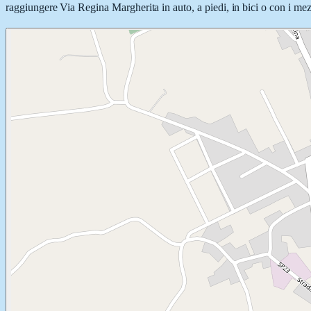
raggiungere Via Regina Margherita in auto, a piedi, in bici o con i mezz