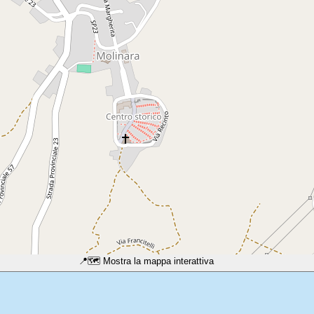
📍
🗺️ Mostra la mappa interattiva