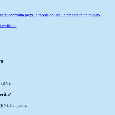
ra: confronta prezzi e recensioni reali e prenota in un minuto.
 verificate
ta
a (BN).
erita?
o (BN), Campania.