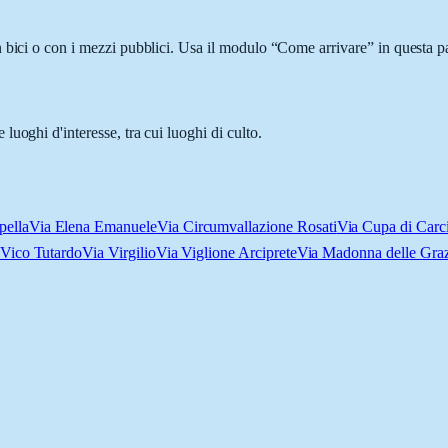
 bici o con i mezzi pubblici. Usa il modulo “Come arrivare” in questa pa
uoghi d'interesse, tra cui luoghi di culto.
pella
Via Elena Emanuele
Via Circumvallazione Rosati
Via Cupa di Carc
Vico Tutardo
Via Virgilio
Via Viglione Arciprete
Via Madonna delle Graz