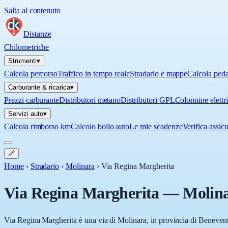
Salta al contenuto
Distanze
Chilometriche
Strumenti
▾
Calcola percorso
Traffico in tempo reale
Stradario e mappe
Calcola ped
Carburante & ricarica
▾
Prezzi carburante
Distributori metano
Distributori GPL
Colonnine elettr
Servizi auto
▾
Calcola rimborso km
Calcolo bollo auto
Le mie scadenze
Verifica assic
🔗
Home
›
Stradario
›
Molinara
›
Via Regina Margherita
Via Regina Margherita
—
Molin
Via Regina Margherita è una via di Molinara, in provincia di Benevento