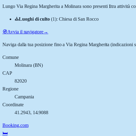
Lungo
Via Regina Margherita
a
Molinara
sono presenti
1
tra attività 
⛪
Luoghi di culto
(
1
)
:
Chiesa di San Rocco
🧭
Avvia il navigatore
→
Naviga dalla tua posizione fino a
Via Regina Margherita
(indicazioni s
Comune
Molinara
(
BN
)
CAP
82020
Regione
Campania
Coordinate
41.2943
,
14.9088
Booking.com
🛏️