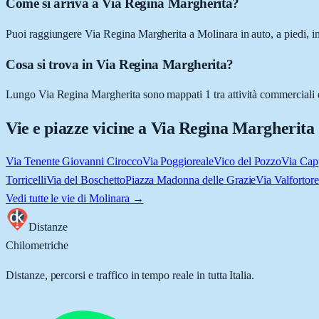
Come si arriva a Via Regina Margherita?
Puoi raggiungere Via Regina Margherita a Molinara in auto, a piedi, in
Cosa si trova in Via Regina Margherita?
Lungo Via Regina Margherita sono mappati 1 tra attività commerciali e l
Vie e piazze vicine a
Via Regina Margherita
Via Tenente Giovanni Cirocco
Via Poggioreale
Vico del Pozzo
Via Cap
Torricelli
Via del Boschetto
Piazza Madonna delle Grazie
Via Valfortore
Vedi tutte le vie di
Molinara
→
Distanze
Chilometriche
Distanze, percorsi e traffico in tempo reale in tutta Italia.