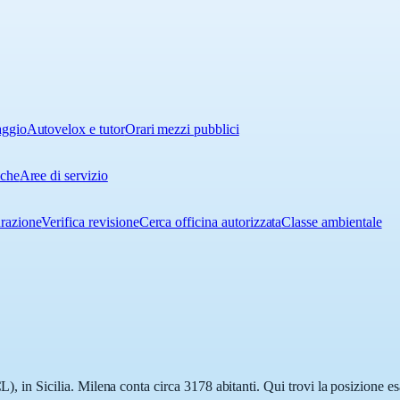
aggio
Autovelox e tutor
Orari mezzi pubblici
iche
Aree di servizio
urazione
Verifica revisione
Cerca officina autorizzata
Classe ambientale
L), in Sicilia. Milena conta circa 3178 abitanti. Qui trovi la posizione e