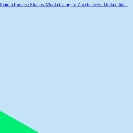
 Statuto
Traversa Siracusa
Vicolo Calogero Zucchetto
Via Unità d'Italia