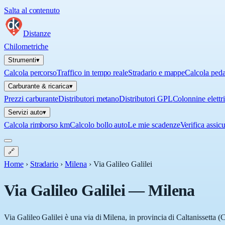
Salta al contenuto
Distanze
Chilometriche
Strumenti
▾
Calcola percorso
Traffico in tempo reale
Stradario e mappe
Calcola ped
Carburante & ricarica
▾
Prezzi carburante
Distributori metano
Distributori GPL
Colonnine elettr
Servizi auto
▾
Calcola rimborso km
Calcolo bollo auto
Le mie scadenze
Verifica assic
🔗
Home
›
Stradario
›
Milena
›
Via Galileo Galilei
Via Galileo Galilei
—
Milena
Via Galileo Galilei è una via di Milena, in provincia di Caltanissetta (C