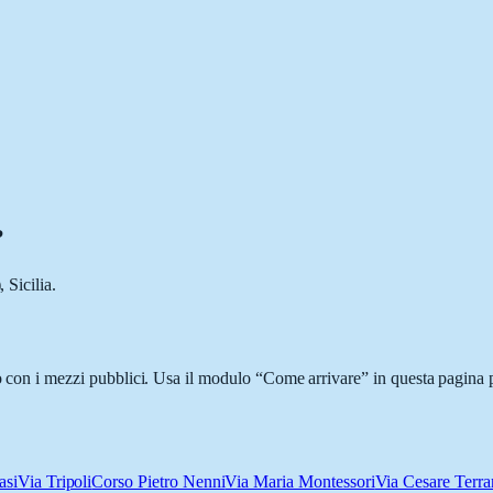
.
?
 Sicilia.
 o con i mezzi pubblici. Usa il modulo “Come arrivare” in questa pagina p
asi
Via Tripoli
Corso Pietro Nenni
Via Maria Montessori
Via Cesare Terr