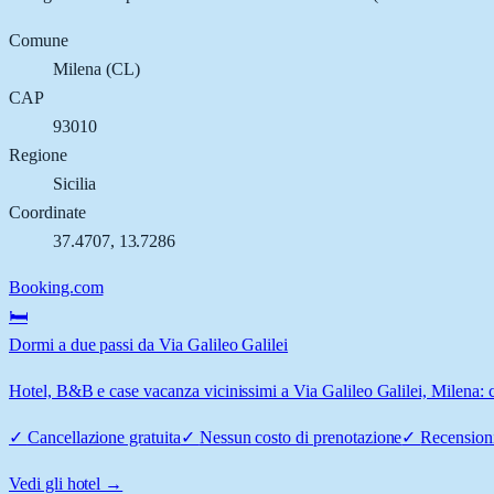
Comune
Milena
(
CL
)
CAP
93010
Regione
Sicilia
Coordinate
37.4707
,
13.7286
Booking.com
🛏️
Dormi a due passi da Via Galileo Galilei
Hotel, B&B e case vacanza vicinissimi a Via Galileo Galilei, Milena: c
✓
Cancellazione gratuita
✓
Nessun costo di prenotazione
✓
Recensioni
Vedi gli hotel →