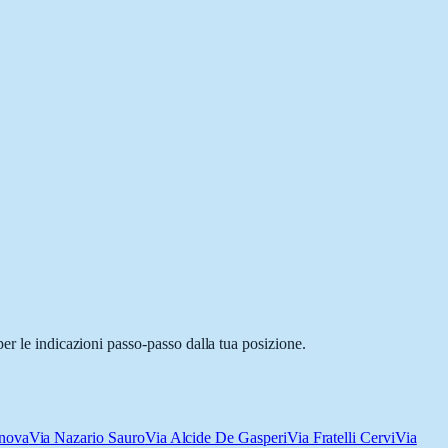
er le indicazioni passo-passo dalla tua posizione.
anova
Via Nazario Sauro
Via Alcide De Gasperi
Via Fratelli Cervi
Via