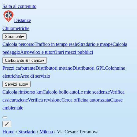
Salta al contenuto
Distanze
Chilometriche
Strumenti
▾
Calcola percorso
Traffico in tempo reale
Stradario e mappe
Calcola
pedaggio
Autovelox e tutor
Orari mezzi pubblici
Carburante & ricarica
▾
Prezzi carburante
Distributori metano
Distributori GPL
Colonnine
elettriche
Aree di servizio
Servizi auto
▾
Calcola rimborso km
Calcolo bollo auto
Le mie scadenze
Verifica
assicurazione
Verifica revisione
Cerca officina autorizzata
Classe
ambientale
🔗
Home
›
Stradario
›
Milena
›
Via Cesare Terranova