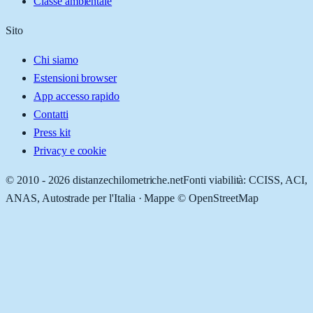
Classe ambientale
Sito
Chi siamo
Estensioni browser
App accesso rapido
Contatti
Press kit
Privacy e cookie
© 2010 -
2026
distanzechilometriche.net
Fonti viabilità: CCISS, ACI,
ANAS, Autostrade per l'Italia · Mappe © OpenStreetMap