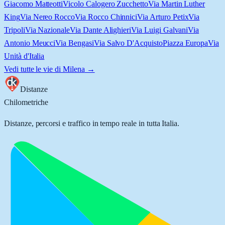
Giacomo Matteotti
Vicolo Calogero Zucchetto
Via Martin Luther
King
Via Nereo Rocco
Via Rocco Chinnici
Via Arturo Petix
Via
Tripoli
Via Nazionale
Via Dante Alighieri
Via Luigi Galvani
Via
Antonio Meucci
Via Bengasi
Via Salvo D'Acquisto
Piazza Europa
Via
Unità d'Italia
Vedi tutte le vie di
Milena
→
Distanze
Chilometriche
Distanze, percorsi e traffico in tempo reale in tutta Italia.