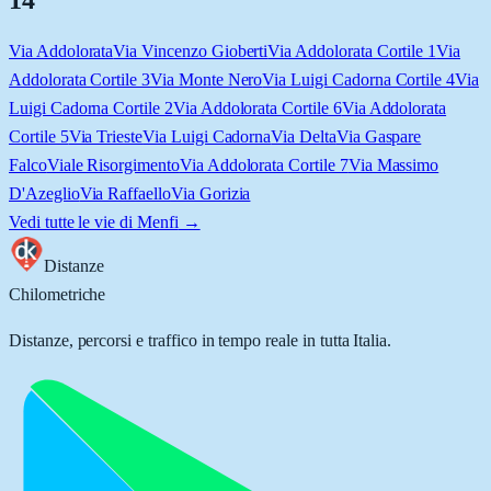
14
Via Addolorata
Via Vincenzo Gioberti
Via Addolorata Cortile 1
Via
Addolorata Cortile 3
Via Monte Nero
Via Luigi Cadorna Cortile 4
Via
Luigi Cadorna Cortile 2
Via Addolorata Cortile 6
Via Addolorata
Cortile 5
Via Trieste
Via Luigi Cadorna
Via Delta
Via Gaspare
Falco
Viale Risorgimento
Via Addolorata Cortile 7
Via Massimo
D'Azeglio
Via Raffaello
Via Gorizia
Vedi tutte le vie di
Menfi
→
Distanze
Chilometriche
Distanze, percorsi e traffico in tempo reale in tutta Italia.