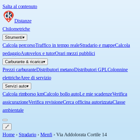
Salta al contenuto
Distanze
Chilometriche
Strumenti
▾
Calcola percorso
Traffico in tempo reale
Stradario e mappe
Calcola
pedaggio
Autovelox e tutor
Orari mezzi pubblici
Carburante & ricarica
▾
Prezzi carburante
Distributori metano
Distributori GPL
Colonnine
elettriche
Aree di servizio
Servizi auto
▾
Calcola rimborso km
Calcolo bollo auto
Le mie scadenze
Verifica
assicurazione
Verifica revisione
Cerca officina autorizzata
Classe
ambientale
🔗
Home
›
Stradario
›
Menfi
›
Via Addolorata Cortile 14