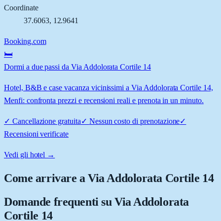
Coordinate
37.6063
,
12.9641
Booking.com
🛏️
Dormi a due passi da Via Addolorata Cortile 14
Hotel, B&B e case vacanza vicinissimi a Via Addolorata Cortile 14,
Menfi: confronta prezzi e recensioni reali e prenota in un minuto.
✓
Cancellazione gratuita
✓
Nessun costo di prenotazione
✓
Recensioni verificate
Vedi gli hotel →
Come arrivare a
Via Addolorata Cortile 14
Domande frequenti su
Via Addolorata
Cortile 14