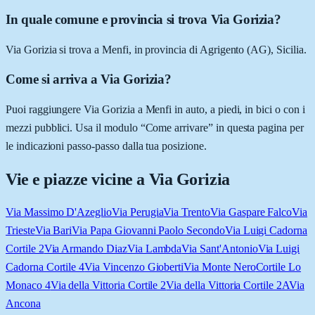
In quale comune e provincia si trova Via Gorizia?
Via Gorizia si trova a Menfi, in provincia di Agrigento (AG), Sicilia.
Come si arriva a Via Gorizia?
Puoi raggiungere Via Gorizia a Menfi in auto, a piedi, in bici o con i
mezzi pubblici. Usa il modulo “Come arrivare” in questa pagina per
le indicazioni passo-passo dalla tua posizione.
Vie e piazze vicine a
Via Gorizia
Via Massimo D'Azeglio
Via Perugia
Via Trento
Via Gaspare Falco
Via
Trieste
Via Bari
Via Papa Giovanni Paolo Secondo
Via Luigi Cadorna
Cortile 2
Via Armando Diaz
Via Lambda
Via Sant'Antonio
Via Luigi
Cadorna Cortile 4
Via Vincenzo Gioberti
Via Monte Nero
Cortile Lo
Monaco 4
Via della Vittoria Cortile 2
Via della Vittoria Cortile 2A
Via
Ancona