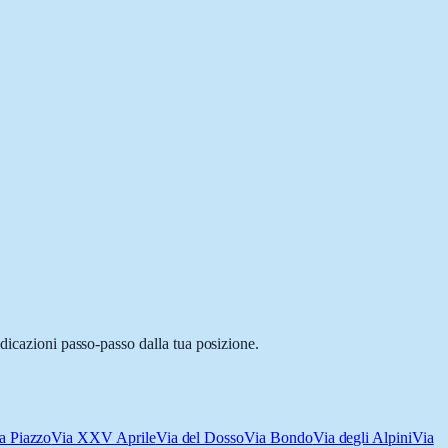
ndicazioni passo-passo dalla tua posizione.
a Piazzo
Via XXV Aprile
Via del Dosso
Via Bondo
Via degli Alpini
Via