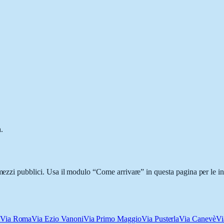
.
 mezzi pubblici. Usa il modulo “Come arrivare” in questa pagina per le i
Via Roma
Via Ezio Vanoni
Via Primo Maggio
Via Pusterla
Via Canevè
Vi