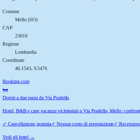
Comune
Mello
(
SO
)
CAP
23010
Regione
Lombardia
Coordinate
46.1543
,
9.5476
Booking.com
🛏️
Dormi a due passi da Via Pradello
Hotel, B&B e case vacanza vicinissimi a Via Pradello, Mello: confronta
✓
Cancellazione gratuita
✓
Nessun costo di prenotazione
✓
Recensioni
Vedi gli hotel →