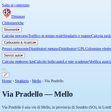
Salta al contenuto
Distanze
Chilometriche
Strumenti
▾
Calcola percorso
Traffico in tempo reale
Stradario e mappe
Calcola ped
Carburante & ricarica
▾
Prezzi carburante
Distributori metano
Distributori GPL
Colonnine elettr
Servizi auto
▾
Calcola rimborso km
Calcolo bollo auto
Le mie scadenze
Verifica assic
🔗
Home
›
Stradario
›
Mello
›
Via Pradello
Via Pradello
—
Mello
Via Pradello è una via di Mello, in provincia di Sondrio (SO), in Lomba