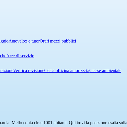
aggio
Autovelox e tutor
Orari mezzi pubblici
iche
Aree di servizio
urazione
Verifica revisione
Cerca officina autorizzata
Classe ambientale
rdia. Mello conta circa 1001 abitanti. Qui trovi la posizione esatta sul