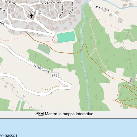
📍
🗺️ Mostra la mappa interattiva
so passo)