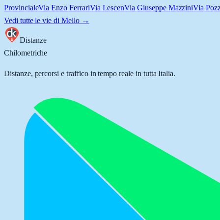
Provinciale
Via Enzo Ferrari
Via Lescen
Via Giuseppe Mazzini
Via Poz
Vedi tutte le vie di
Mello
→
Distanze
Chilometriche
Distanze, percorsi e traffico in tempo reale in tutta Italia.