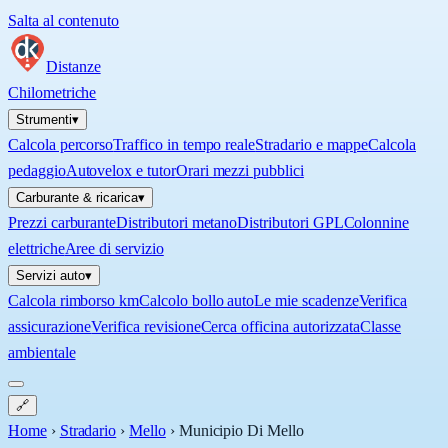
Salta al contenuto
Distanze
Chilometriche
Strumenti
▾
Calcola percorso
Traffico in tempo reale
Stradario e mappe
Calcola
pedaggio
Autovelox e tutor
Orari mezzi pubblici
Carburante & ricarica
▾
Prezzi carburante
Distributori metano
Distributori GPL
Colonnine
elettriche
Aree di servizio
Servizi auto
▾
Calcola rimborso km
Calcolo bollo auto
Le mie scadenze
Verifica
assicurazione
Verifica revisione
Cerca officina autorizzata
Classe
ambientale
🔗
Home
›
Stradario
›
Mello
›
Municipio Di Mello