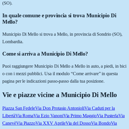
(SO).
In quale comune e provincia si trova Municipio Di
Mello?
Municipio Di Mello si trova a Mello, in provincia di Sondrio (SO),
Lombardia.
Come si arriva a Municipio Di Mello?
Puoi raggiungere Municipio Di Mello a Mello in auto, a piedi, in bici
o con i mezzi pubblici. Usa il modulo “Come arrivare” in questa
pagina per le indicazioni passo-passo dalla tua posizione.
Vie e piazze vicine a
Municipio Di Mello
Piazza San Fedele
Via Don Protasio Antonioli
Via Caduti per la
Libertà
Via Roma
Via Ezio Vanoni
Via Primo Maggio
Via Pusterla
Via
Canevè
Via Piazzo
Via XXV Aprile
Via del Dosso
Via Bondo
Via