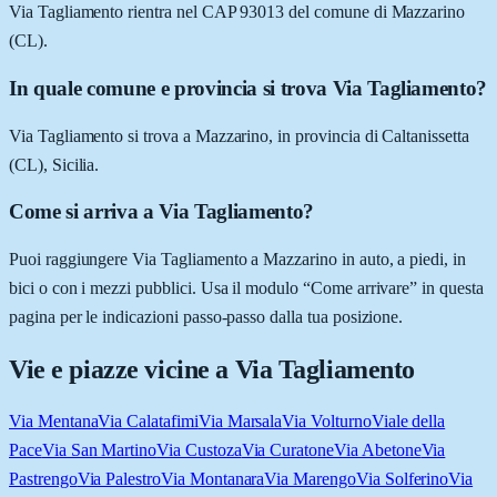
Via Tagliamento rientra nel CAP 93013 del comune di Mazzarino
(CL).
In quale comune e provincia si trova Via Tagliamento?
Via Tagliamento si trova a Mazzarino, in provincia di Caltanissetta
(CL), Sicilia.
Come si arriva a Via Tagliamento?
Puoi raggiungere Via Tagliamento a Mazzarino in auto, a piedi, in
bici o con i mezzi pubblici. Usa il modulo “Come arrivare” in questa
pagina per le indicazioni passo-passo dalla tua posizione.
Vie e piazze vicine a
Via Tagliamento
Via Mentana
Via Calatafimi
Via Marsala
Via Volturno
Viale della
Pace
Via San Martino
Via Custoza
Via Curatone
Via Abetone
Via
Pastrengo
Via Palestro
Via Montanara
Via Marengo
Via Solferino
Via