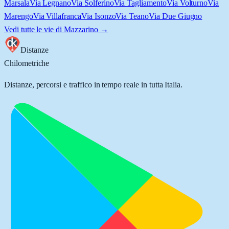
Marsala
Via Legnano
Via Solferino
Via Tagliamento
Via Volturno
Via
Marengo
Via Villafranca
Via Isonzo
Via Teano
Via Due Giugno
Vedi tutte le vie di
Mazzarino
→
Distanze
Chilometriche
Distanze, percorsi e traffico in tempo reale in tutta Italia.