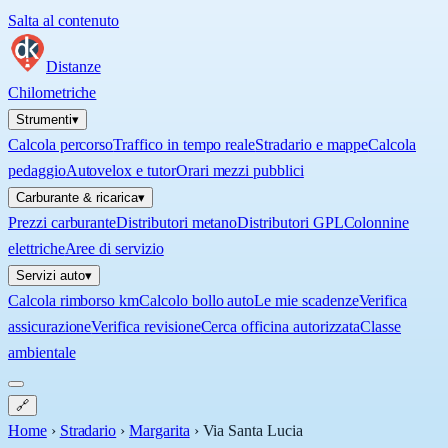
Salta al contenuto
Distanze
Chilometriche
Strumenti
▾
Calcola percorso
Traffico in tempo reale
Stradario e mappe
Calcola
pedaggio
Autovelox e tutor
Orari mezzi pubblici
Carburante & ricarica
▾
Prezzi carburante
Distributori metano
Distributori GPL
Colonnine
elettriche
Aree di servizio
Servizi auto
▾
Calcola rimborso km
Calcolo bollo auto
Le mie scadenze
Verifica
assicurazione
Verifica revisione
Cerca officina autorizzata
Classe
ambientale
🔗
Home
›
Stradario
›
Margarita
›
Via Santa Lucia