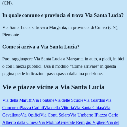
(CN).
In quale comune e provincia si trova Via Santa Lucia?
Via Santa Lucia si trova a Margarita, in provincia di Cuneo (CN),
Piemonte.
Come si arriva a Via Santa Lucia?
Puoi raggiungere Via Santa Lucia a Margarita in auto, a piedi, in bici
o con i mezzi pubblici. Usa il modulo “Come arrivare” in questa
pagina per le indicazioni passo-passo dalla tua posizione.
Vie e piazze vicine a
Via Santa Lucia
Via della Maruffi
Via Fontane
Via delle Scuole
Via Giardini
Via
Concorso
Piazza Caduti
Via della Vittoria
Via Santa Chiara
Via
Cavallotto
Via Opifici
Via Conti Solaro
Via Umberto I
Piazza Carlo
Alberto dalla Chiesa
Via Molino
Generale Remigio Vigliero
Via del