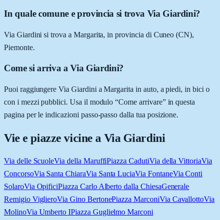
In quale comune e provincia si trova Via Giardini?
Via Giardini si trova a Margarita, in provincia di Cuneo (CN),
Piemonte.
Come si arriva a Via Giardini?
Puoi raggiungere Via Giardini a Margarita in auto, a piedi, in bici o
con i mezzi pubblici. Usa il modulo “Come arrivare” in questa
pagina per le indicazioni passo-passo dalla tua posizione.
Vie e piazze vicine a
Via Giardini
Via delle Scuole
Via della Maruffi
Piazza Caduti
Via della Vittoria
Via
Concorso
Via Santa Chiara
Via Santa Lucia
Via Fontane
Via Conti
Solaro
Via Opifici
Piazza Carlo Alberto dalla Chiesa
Generale
Remigio Vigliero
Via Gino Bertone
Piazza Marconi
Via Cavallotto
Via
Molino
Via Umberto I
Piazza Guglielmo Marconi