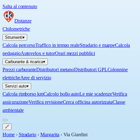
Salta al contenuto
Distanze
Chilometriche
Strumenti
▾
Calcola percorso
Traffico in tempo reale
Stradario e mappe
Calcola
pedaggio
Autovelox e tutor
Orari mezzi pubblici
Carburante & ricarica
▾
Prezzi carburante
Distributori metano
Distributori GPL
Colonnine
elettriche
Aree di servizio
Servizi auto
▾
Calcola rimborso km
Calcolo bollo auto
Le mie scadenze
Verifica
assicurazione
Verifica revisione
Cerca officina autorizzata
Classe
ambientale
🔗
Home
›
Stradario
›
Margarita
›
Via Giardini