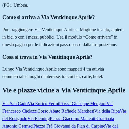
(PG), Umbria.
Come si arriva a Via Venticinque Aprile?
Puoi raggiungere Via Venticinque Aprile a Magione in auto, a piedi,
in bici o con i mezzi pubblici. Usa il modulo “Come arrivare” in
questa pagina per le indicazioni passo-passo dalla tua posizione.
Cosa si trova in Via Venticinque Aprile?
Lungo Via Venticinque Aprile sono mappati 4 tra attività
commerciali e luoghi d'interesse, tra cui bar, caffè, hotel.
Vie e piazze vicine a
Via Venticinque Aprile
Via San Carlo
Via Enrico Fermi
Piazza Giuseppe Mengoni
Via
Francesco Chelazzi
Corso Abate Raffaele Marchesi
Via della Ripa
Via
del Rosignolo
Via Fleming
Piazza Giacomo Matteotti
Gradinata
Antonio Gramsci
Piazza Frà Giovanni da Pian di Carpine
Via del