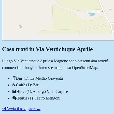
Cosa trovi in
Via Venticinque Aprile
Lungo
Via Venticinque Aprile
a
Magione
sono presenti
4
tra attività
commerciali e luoghi d'interesse mappati su OpenStreetMap.
🍸
Bar
(
1
)
:
La Meglio Gioventù
☕
Caffè
(
1
)
:
Bar
🏨
Hotel
(
1
)
:
Albergo Villa Carpine
🎭
Teatri
(
1
)
:
Teatro Mengoni
🧭
Avvia il navigatore
→