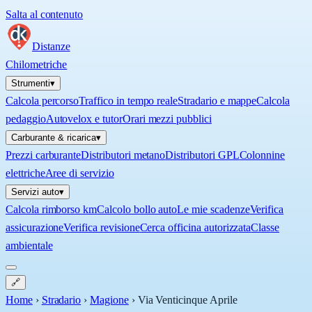
Salta al contenuto
Distanze
Chilometriche
Strumenti
▾
Calcola percorso
Traffico in tempo reale
Stradario e mappe
Calcola
pedaggio
Autovelox e tutor
Orari mezzi pubblici
Carburante & ricarica
▾
Prezzi carburante
Distributori metano
Distributori GPL
Colonnine
elettriche
Aree di servizio
Servizi auto
▾
Calcola rimborso km
Calcolo bollo auto
Le mie scadenze
Verifica
assicurazione
Verifica revisione
Cerca officina autorizzata
Classe
ambientale
🔗
Home
›
Stradario
›
Magione
›
Via Venticinque Aprile