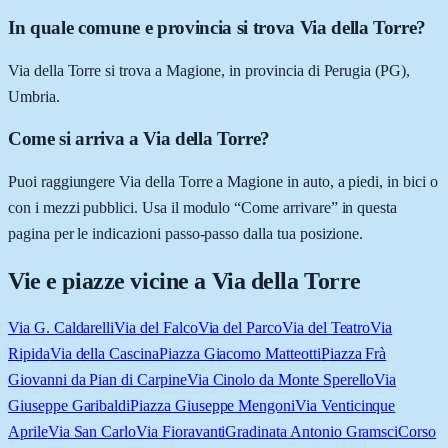
In quale comune e provincia si trova Via della Torre?
Via della Torre si trova a Magione, in provincia di Perugia (PG),
Umbria.
Come si arriva a Via della Torre?
Puoi raggiungere Via della Torre a Magione in auto, a piedi, in bici o
con i mezzi pubblici. Usa il modulo “Come arrivare” in questa
pagina per le indicazioni passo-passo dalla tua posizione.
Vie e piazze vicine a
Via della Torre
Via G. Caldarelli
Via del Falco
Via del Parco
Via del Teatro
Via
Ripida
Via della Cascina
Piazza Giacomo Matteotti
Piazza Frà
Giovanni da Pian di Carpine
Via Cinolo da Monte Sperello
Via
Giuseppe Garibaldi
Piazza Giuseppe Mengoni
Via Venticinque
Aprile
Via San Carlo
Via Fioravanti
Gradinata Antonio Gramsci
Corso