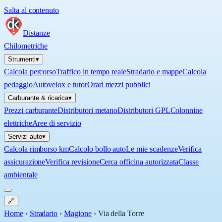
Salta al contenuto
Distanze
Chilometriche
Strumenti
▾
Calcola percorso
Traffico in tempo reale
Stradario e mappe
Calcola
pedaggio
Autovelox e tutor
Orari mezzi pubblici
Carburante & ricarica
▾
Prezzi carburante
Distributori metano
Distributori GPL
Colonnine
elettriche
Aree di servizio
Servizi auto
▾
Calcola rimborso km
Calcolo bollo auto
Le mie scadenze
Verifica
assicurazione
Verifica revisione
Cerca officina autorizzata
Classe
ambientale
🔗
Home
›
Stradario
›
Magione
›
Via della Torre