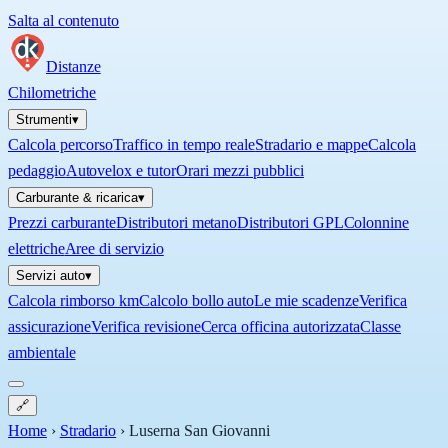
Salta al contenuto
Distanze
Chilometriche
Strumenti
▾
Calcola percorso
Traffico in tempo reale
Stradario e mappe
Calcola
pedaggio
Autovelox e tutor
Orari mezzi pubblici
Carburante & ricarica
▾
Prezzi carburante
Distributori metano
Distributori GPL
Colonnine
elettriche
Aree di servizio
Servizi auto
▾
Calcola rimborso km
Calcolo bollo auto
Le mie scadenze
Verifica
assicurazione
Verifica revisione
Cerca officina autorizzata
Classe
ambientale
🔗
Home
›
Stradario
›
Luserna San Giovanni