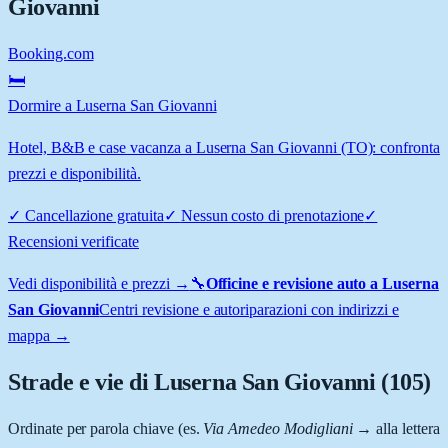
Giovanni
Booking.com
🛏️
Dormire a Luserna San Giovanni
Hotel, B&B e case vacanza a Luserna San Giovanni (TO): confronta
prezzi e disponibilità.
✓
Cancellazione gratuita
✓
Nessun costo di prenotazione
✓
Recensioni verificate
Vedi disponibilità e prezzi →
🔧
Officine e revisione auto a
Luserna
San Giovanni
Centri revisione e autoriparazioni con indirizzi e
mappa →
Strade e vie di
Luserna San Giovanni
(
105
)
Ordinate per parola chiave (es.
Via Amedeo Modigliani
→ alla lettera