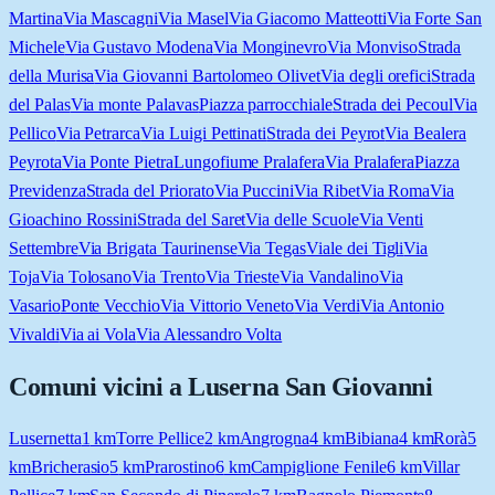
Martina
Via Mascagni
Via Masel
Via Giacomo Matteotti
Via Forte San
Michele
Via Gustavo Modena
Via Monginevro
Via Monviso
Strada
della Murisa
Via Giovanni Bartolomeo Olivet
Via degli orefici
Strada
del Palas
Via monte Palavas
Piazza parrocchiale
Strada dei Pecoul
Via
Pellico
Via Petrarca
Via Luigi Pettinati
Strada dei Peyrot
Via Bealera
Peyrota
Via Ponte Pietra
Lungofiume Pralafera
Via Pralafera
Piazza
Previdenza
Strada del Priorato
Via Puccini
Via Ribet
Via Roma
Via
Gioachino Rossini
Strada del Saret
Via delle Scuole
Via Venti
Settembre
Via Brigata Taurinense
Via Tegas
Viale dei Tigli
Via
Toja
Via Tolosano
Via Trento
Via Trieste
Via Vandalino
Via
Vasario
Ponte Vecchio
Via Vittorio Veneto
Via Verdi
Via Antonio
Vivaldi
Via ai Vola
Via Alessandro Volta
Comuni vicini a
Luserna San Giovanni
Lusernetta
1
km
Torre Pellice
2
km
Angrogna
4
km
Bibiana
4
km
Rorà
5
km
Bricherasio
5
km
Prarostino
6
km
Campiglione Fenile
6
km
Villar