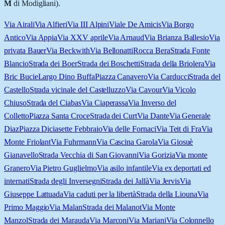
M
di Modigliani).
Via Airali
Via Alfieri
Via III Alpini
Viale De Amicis
Via Borgo
Antico
Via Appia
Via XXV aprile
Via Arnaud
Via Brianza Ballesio
Via
privata Bauer
Via Beckwith
Via Bellonatti
Rocca Bera
Strada Fonte
Blancio
Strada dei Boer
Strada dei Boschetti
Strada della Briolera
Via
Bric Bucie
Largo Dino Buffa
Piazza Canavero
Via Carducci
Strada del
Castello
Strada vicinale del Castelluzzo
Via Cavour
Via Vicolo
Chiuso
Strada del Ciabas
Via Ciaperassa
Via Inverso del
Colletto
Piazza Santa Croce
Strada dei Curt
Via Dante
Via Generale
Diaz
Piazza Diciasette Febbraio
Via delle Fornaci
Via Teit di Fra
Via
Monte Friolant
Via Fuhrmann
Via Cascina Garola
Via Giosuè
Gianavello
Strada Vecchia di San Giovanni
Via Gorizia
Via monte
Granero
Via Pietro Guglielmo
Via asilo infantile
Via ex deportati ed
internati
Strada degli Inversegni
Strada dei Jallà
Via Jervis
Via
Giuseppe Lattuada
Via caduti per la libertà
Strada della Liouna
Via
Primo Maggio
Via Malan
Strada dei Malanot
Via Monte
Manzol
Strada dei Marauda
Via Marconi
Via Mariani
Via Colonnello