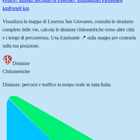
Pellice
7
km
San Secondo di Pinerolo
7
km
Bagnolo Piemonte
8
km
Porte
8
km
Visualizza la mappa di
Luserna San Giovanni
, consulta lo stradario
completo delle vie, calcola le distanze chilometriche verso altre città
e i tempi di percorrenza. Usa il pulsante 📍 sulla mappa per centrarla
sulla tua posizione.
Distanze
Chilometriche
Distanze, percorsi e traffico in tempo reale in tutta Italia.