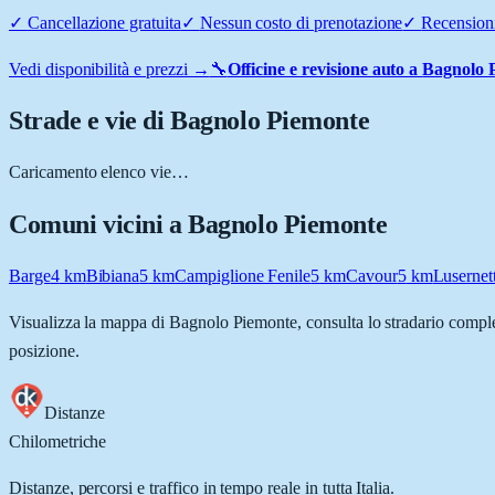
✓
Cancellazione gratuita
✓
Nessun costo di prenotazione
✓
Recensioni
Vedi disponibilità e prezzi →
🔧
Officine e revisione auto a
Bagnolo 
Strade e vie di
Bagnolo Piemonte
Caricamento elenco vie…
Comuni vicini a
Bagnolo Piemonte
Barge
4
km
Bibiana
5
km
Campiglione Fenile
5
km
Cavour
5
km
Lusernet
Visualizza la mappa di
Bagnolo Piemonte
, consulta lo stradario comple
posizione.
Distanze
Chilometriche
Distanze, percorsi e traffico in tempo reale in tutta Italia.