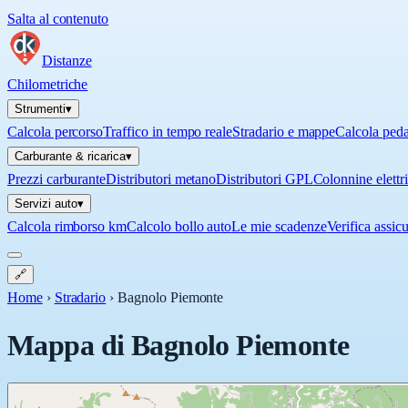
Salta al contenuto
Distanze
Chilometriche
Strumenti
▾
Calcola percorso
Traffico in tempo reale
Stradario e mappe
Calcola ped
Carburante & ricarica
▾
Prezzi carburante
Distributori metano
Distributori GPL
Colonnine elettr
Servizi auto
▾
Calcola rimborso km
Calcolo bollo auto
Le mie scadenze
Verifica assic
🔗
Home
›
Stradario
›
Bagnolo Piemonte
Mappa di
Bagnolo Piemonte