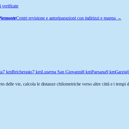
 verificate
Piemonte
Centri revisione e autoriparazioni con indirizzi e mappa →
ta
7
km
Bricherasio
7
km
Luserna San Giovanni
8
km
Paesana
9
km
Garzigl
to delle vie, calcola le distanze chilometriche verso altre città e i tempi