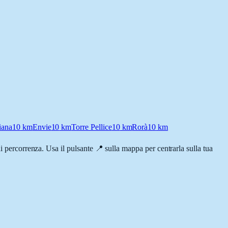
iana
10
km
Envie
10
km
Torre Pellice
10
km
Rorà
10
km
 di percorrenza. Usa il pulsante 📍 sulla mappa per centrarla sulla tua