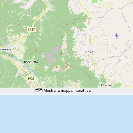
📍
🗺️ Mostra la mappa interattiva