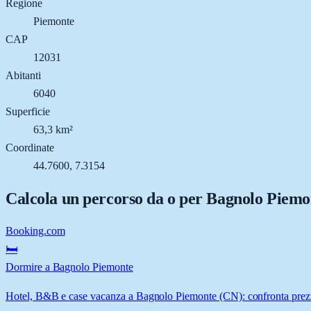
Regione
Piemonte
CAP
12031
Abitanti
6040
Superficie
63,3 km²
Coordinate
44.7600, 7.3154
Calcola un percorso da o per
Bagnolo Piemo
Booking.com
🛏️
Dormire a Bagnolo Piemonte
Hotel, B&B e case vacanza a Bagnolo Piemonte (CN): confronta prezzi