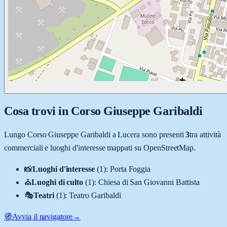
Cosa trovi in
Corso Giuseppe Garibaldi
Lungo
Corso Giuseppe Garibaldi
a
Lucera
sono presenti
3
tra attività
commerciali e luoghi d'interesse mappati su OpenStreetMap.
📸
Luoghi d'interesse
(
1
)
:
Porta Foggia
⛪
Luoghi di culto
(
1
)
:
Chiesa di San Giovanni Battista
🎭
Teatri
(
1
)
:
Teatro Garibaldi
🧭
Avvia il navigatore
→