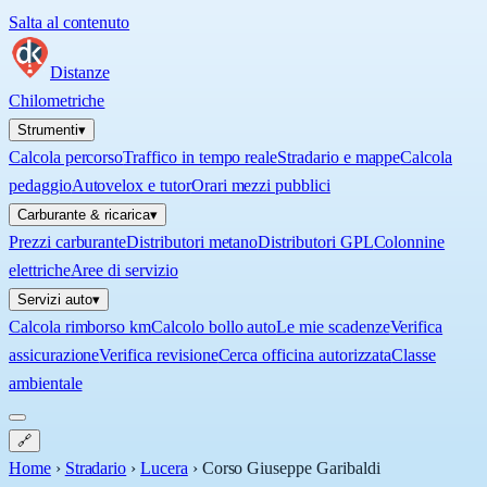
Salta al contenuto
Distanze
Chilometriche
Strumenti
▾
Calcola percorso
Traffico in tempo reale
Stradario e mappe
Calcola
pedaggio
Autovelox e tutor
Orari mezzi pubblici
Carburante & ricarica
▾
Prezzi carburante
Distributori metano
Distributori GPL
Colonnine
elettriche
Aree di servizio
Servizi auto
▾
Calcola rimborso km
Calcolo bollo auto
Le mie scadenze
Verifica
assicurazione
Verifica revisione
Cerca officina autorizzata
Classe
ambientale
🔗
Home
›
Stradario
›
Lucera
›
Corso Giuseppe Garibaldi