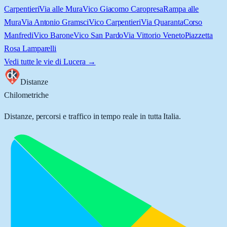
Carpentieri
Via alle Mura
Vico Giacomo Caropresa
Rampa alle
Mura
Via Antonio Gramsci
Vico Carpentieri
Via Quaranta
Corso
Manfredi
Vico Barone
Vico San Pardo
Via Vittorio Veneto
Piazzetta
Rosa Lamparelli
Vedi tutte le vie di
Lucera
→
Distanze
Chilometriche
Distanze, percorsi e traffico in tempo reale in tutta Italia.