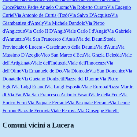
Croce
Piazza Padre Angelo Cuomo
Via Roberto Curato
Via Eugenio
Curiel
Via Antonio de Curtis (Totò)
Via Salvo D'Acquisto
Via
Giambattista d'Amely
Via Michele Dandolo
Via Pietro
d'Angicourt
Via Carlo II D'Angiò
Viale Carlo I d'Angiò
Via Gabriele
d'Annunzio
Via San Francesco d'Assisi
Via dei Dauni
Strada
Provinciale 6 Lucera - Castelnuovo della Daunia
Via d'Auria
Via
Massimo D'Azeglio
Vico San Marco d'Eca
Via Grazia Deledda
Viale
dell'Artigianato
Viale dell'Industria
Viale dell'Innocenza
Via
dell'Olmo
Via Emanuele de Deo
Via Diomede
Via San Domenico
Via
Donatello
Via Gaetano Donizetti
Piazza del Duomo
Via Pietro
Egidi
Via Luigi Enaudi
Via Luigi Esposito
Viale Europa
Piazza Martiri
di Via Fani
Via San Francesco Antonio Fasani
Viale della Fede
Via
Enrico Fermi
Via Paquale Ferrante
Via Pasquale Ferrante
Via Leone
Ferrone
Piazzale Ferrovia
Viale Ferrovia
Via Giuseppe Fiorelli
Comuni vicini a
Lucera