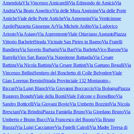
Amendola
VIa Vincenzo Amicarelli
Via Edmondo de Amicis
Via
Andria
Via Beato Angelico
Via delle Mura Angioine
Via delle Porte
Antiche
Viale delle Porte Antiche
Via Appennini
Via Venticinque
Aprile
Piazzetta Giuseppe Ar
Via Michele Ardito
Via Ludovico
Ariosto
Via Asiago
Via Aspromonte
Viale Ottaviano Augusto
Piazza
Vittorio Bachelet
Strada Vicinale San Pietro in Bagno
Via Fratelli
Bandiera
Via Saverio Barbarisi
Via Bari
Via Barletta
Vico Barone
Via
Barrella
Vico San Basso
Via Napoleone Battaglia
Via Cesare
Battista
Via Nicola Battista
Via Cesare Battisti
Via Gaetano Begalli
Via
Vincenzo Bellini
Sentiero del Boschetto di Colle Belvedere
Viale
Gian Lorenzo Bernini
Strada Provinciale 132 Montaratro -
Biccari
Via Luigi Blanch
Via Giovanni Boccaccio
Via Bologna
Piazza
Ruggero Bonghi
Viale della Bontà
Viale Falcone e Borsellino
Via
Sandro Botticelli
Via Giovani Bovio
Via Umberto Bozzini
Via Nicola
Bresciani
Via Brindisi
Piazza Famiglia Bruno
Via Giordano Bruno
Via
Umberto e Bruno Bucci
Via Francesco del Buono
Via Bruno
Buozzi
Via Luigi Cacciatore
Via Fratelli Cairoli
Via Madre Teresa di