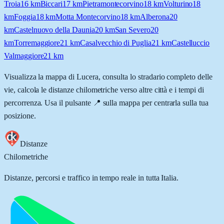
Troia
16
km
Biccari
17
km
Pietramontecorvino
18
km
Volturino
18
km
Foggia
18
km
Motta Montecorvino
18
km
Alberona
20
km
Castelnuovo della Daunia
20
km
San Severo
20
km
Torremaggiore
21
km
Casalvecchio di Puglia
21
km
Castelluccio
Valmaggiore
21
km
Visualizza la mappa di
Lucera
, consulta lo stradario completo delle
vie, calcola le distanze chilometriche verso altre città e i tempi di
percorrenza. Usa il pulsante 📍 sulla mappa per centrarla sulla tua
posizione.
Distanze
Chilometriche
Distanze, percorsi e traffico in tempo reale in tutta Italia.