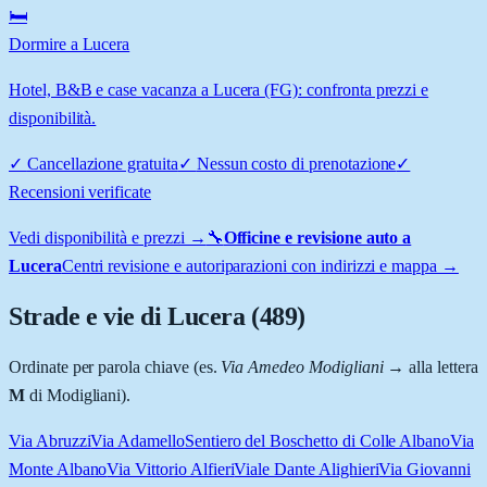
🛏️
Dormire a Lucera
Hotel, B&B e case vacanza a Lucera (FG): confronta prezzi e
disponibilità.
✓
Cancellazione gratuita
✓
Nessun costo di prenotazione
✓
Recensioni verificate
Vedi disponibilità e prezzi →
🔧
Officine e revisione auto a
Lucera
Centri revisione e autoriparazioni con indirizzi e mappa →
Strade e vie di
Lucera
(
489
)
Ordinate per parola chiave (es.
Via Amedeo Modigliani
→ alla lettera
M
di Modigliani).
Via Abruzzi
Via Adamello
Sentiero del Boschetto di Colle Albano
Via
Monte Albano
Via Vittorio Alfieri
Viale Dante Alighieri
Via Giovanni