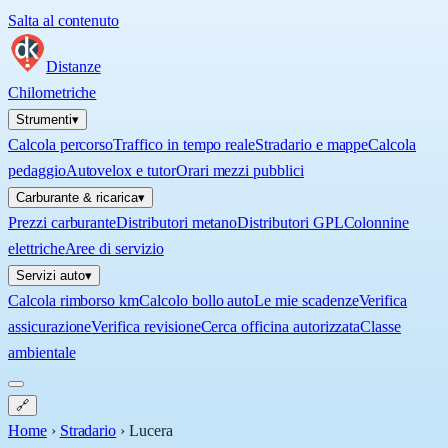
Salta al contenuto
Distanze
Chilometriche
Strumenti
▾
Calcola percorso
Traffico in tempo reale
Stradario e mappe
Calcola
pedaggio
Autovelox e tutor
Orari mezzi pubblici
Carburante & ricarica
▾
Prezzi carburante
Distributori metano
Distributori GPL
Colonnine
elettriche
Aree di servizio
Servizi auto
▾
Calcola rimborso km
Calcolo bollo auto
Le mie scadenze
Verifica
assicurazione
Verifica revisione
Cerca officina autorizzata
Classe
ambientale
🔗
Home
›
Stradario
›
Lucera