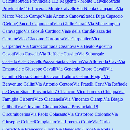
Calcutta
Strada Provinciale 113 Reggente - Monte Calvello
Strada
Provinciale 116 Lucera - Monte Calvello
Via Nicola Campanile
Via
Marco Vecilio Campo
Viale Antonio Canova
Strada Diga Capaccio
(Celone)
Parco I Cappuccini
Vico Giulio Carafa
Via Michelangelo
Caravaggio
Via Giosuè Carducci
Viale della Carità
Piazza del
Carmine
Vico Giacomo Caropresa
Via Carpentieri
Vico
Carpentieri
Via Carso
Contrada Casanova
Via Beato Agostino
Casotti
Vico Cassella
Via Raffaele Cassitto
Via Suburgale
Castello
Viale Castello
Piazza Santa Caterina
Via Alfonso la Cava
Via
Emanuele e Giuseppe Cavalli
Via Generale Ettore Cavalli
Via
Camillo Benso Conte di Cavour
Tratturo Celano-Foggia
Via
Benvenuto Cellini
Via Antonio Centore
Via Fratelli Cervi
Via Raffaele
de Cesare
Strada Provinciale 7 Chianconi
Vico Lorenzo Chieppa
Via
Famiglia Ciaburri
Vico Ciacianella
Via Vincenzo Ciampi
Via Biagio
Ciliberti
Via Giovanni Cimabue
Strada Provinciale 18
Circumlucerina
Via Paolo Colasanto
Via Cristoforo Colombo
Via
Giuseppe Colucci
Complanare
Via Lorenzo Conte
Via Carlo
Corrado
Via Francesco Crispi
Via Benedetto Croce
Via Porta a