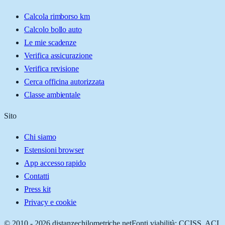
Calcola rimborso km
Calcolo bollo auto
Le mie scadenze
Verifica assicurazione
Verifica revisione
Cerca officina autorizzata
Classe ambientale
Sito
Chi siamo
Estensioni browser
App accesso rapido
Contatti
Press kit
Privacy e cookie
© 2010 -
2026
distanzechilometriche.net
Fonti viabilità: CCISS, ACI,