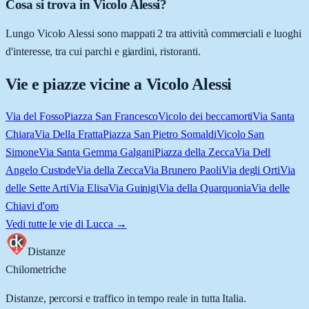
Cosa si trova in Vicolo Alessi?
Lungo Vicolo Alessi sono mappati 2 tra attività commerciali e luoghi
d'interesse, tra cui parchi e giardini, ristoranti.
Vie e piazze vicine a
Vicolo Alessi
Via del Fosso
Piazza San Francesco
Vicolo dei beccamorti
Via Santa
Chiara
Via Della Fratta
Piazza San Pietro Somaldi
Vicolo San
Simone
Via Santa Gemma Galgani
Piazza della Zecca
Via Dell
Angelo Custode
Via della Zecca
Via Brunero Paoli
Via degli Orti
Via
delle Sette Arti
Via Elisa
Via Guinigi
Via della Quarquonia
Via delle
Chiavi d'oro
Vedi tutte le vie di
Lucca
→
Distanze
Chilometriche
Distanze, percorsi e traffico in tempo reale in tutta Italia.