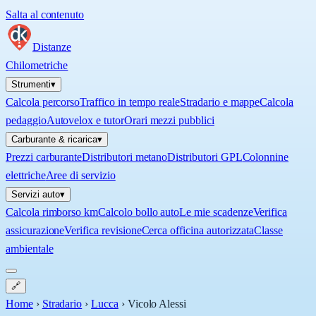
Salta al contenuto
Distanze
Chilometriche
Strumenti
▾
Calcola percorso
Traffico in tempo reale
Stradario e mappe
Calcola
pedaggio
Autovelox e tutor
Orari mezzi pubblici
Carburante & ricarica
▾
Prezzi carburante
Distributori metano
Distributori GPL
Colonnine
elettriche
Aree di servizio
Servizi auto
▾
Calcola rimborso km
Calcolo bollo auto
Le mie scadenze
Verifica
assicurazione
Verifica revisione
Cerca officina autorizzata
Classe
ambientale
🔗
Home
›
Stradario
›
Lucca
›
Vicolo Alessi