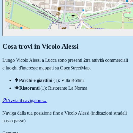
Cosa trovi in
Vicolo Alessi
Lungo
Vicolo Alessi
a
Lucca
sono presenti
2
tra attività commerciali
e luoghi d'interesse mappati su OpenStreetMap.
🌳
Parchi e giardini
(
1
)
:
Villa Bottini
🍽️
Ristoranti
(
1
)
:
Ristorante La Norma
🧭
Avvia il navigatore
→
Naviga dalla tua posizione fino a
Vicolo Alessi
(indicazioni stradali
passo passo)