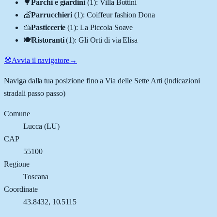
🌳
Parchi e giardini
(
1
)
:
Villa Bottini
💇
Parrucchieri
(
1
)
:
Coiffeur fashion Dona
🍰
Pasticcerie
(
1
)
:
La Piccola Soave
🍽️
Ristoranti
(
1
)
:
Gli Orti di via Elisa
🧭
Avvia il navigatore
→
Naviga dalla tua posizione fino a
Via delle Sette Arti
(indicazioni
stradali passo passo)
Comune
Lucca
(
LU
)
CAP
55100
Regione
Toscana
Coordinate
43.8432
,
10.5115