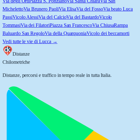
Via degli Orti
Piazza S. Ponziano
Via Santa Chiara
Via San
Micheletto
Via Brunero Paoli
Via Elisa
Via del Fosso
Via beato Luca
Passi
Vicolo Alessi
Via del Calcio
Via del Bastardo
Vicolo
Tommasi
Via dei Filatori
Piazza San Francesco
Via Chiusa
Rampa
Baluardo San Regolo
Via della Quarquonia
Vicolo dei beccamorti
Vedi tutte le vie di
Lucca
→
Distanze
Chilometriche
Distanze, percorsi e traffico in tempo reale in tutta Italia.