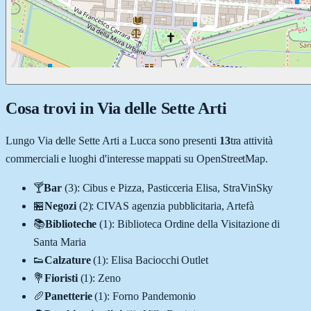
Cosa trovi in
Via delle Sette Arti
Lungo
Via delle Sette Arti
a
Lucca
sono presenti
13
tra attività
commerciali e luoghi d'interesse mappati su OpenStreetMap.
🍸
Bar
(
3
)
:
Cibus e Pizza, Pasticceria Elisa, StraVinSky
🏪
Negozi
(
2
)
:
CIVAS agenzia pubblicitaria, Artefà
📚
Biblioteche
(
1
)
:
Biblioteca Ordine della Visitazione di
Santa Maria
👟
Calzature
(
1
)
:
Elisa Baciocchi Outlet
💐
Fioristi
(
1
)
:
Zeno
🥖
Panetterie
(
1
)
:
Forno Pandemonio