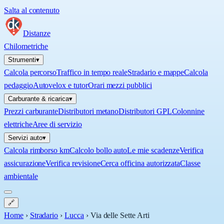
Salta al contenuto
Distanze
Chilometriche
Strumenti
▾
Calcola percorso
Traffico in tempo reale
Stradario e mappe
Calcola
pedaggio
Autovelox e tutor
Orari mezzi pubblici
Carburante & ricarica
▾
Prezzi carburante
Distributori metano
Distributori GPL
Colonnine
elettriche
Aree di servizio
Servizi auto
▾
Calcola rimborso km
Calcolo bollo auto
Le mie scadenze
Verifica
assicurazione
Verifica revisione
Cerca officina autorizzata
Classe
ambientale
🔗
Home
›
Stradario
›
Lucca
›
Via delle Sette Arti