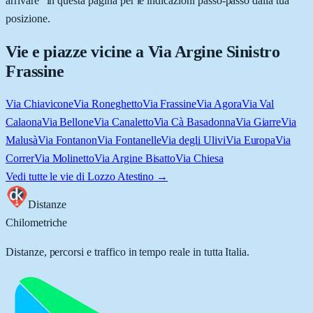
arrivare” in questa pagina per le indicazioni passo-passo dalla tua
posizione.
Vie e piazze vicine a
Via Argine Sinistro
Frassine
Via Chiavicone
Via Roneghetto
Via Frassine
Via Agora
Via Val
Calaona
Via Bellone
Via Canaletto
Via Cà Basadonna
Via Giarre
Via
Malusà
Via Fontanon
Via Fontanelle
Via degli Ulivi
Via Europa
Via
Correr
Via Molinetto
Via Argine Bisatto
Via Chiesa
Vedi tutte le vie di
Lozzo Atestino
→
Distanze
Chilometriche
Distanze, percorsi e traffico in tempo reale in tutta Italia.