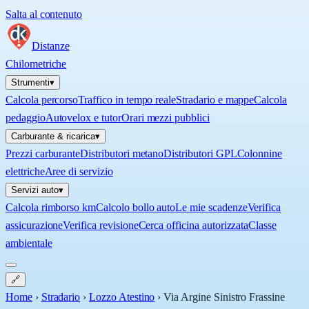
Salta al contenuto
Distanze
Chilometriche
Strumenti
▾
Calcola percorso
Traffico in tempo reale
Stradario e mappe
Calcola
pedaggio
Autovelox e tutor
Orari mezzi pubblici
Carburante & ricarica
▾
Prezzi carburante
Distributori metano
Distributori GPL
Colonnine
elettriche
Aree di servizio
Servizi auto
▾
Calcola rimborso km
Calcolo bollo auto
Le mie scadenze
Verifica
assicurazione
Verifica revisione
Cerca officina autorizzata
Classe
ambientale
🔗
Home
›
Stradario
›
Lozzo Atestino
›
Via Argine Sinistro Frassine