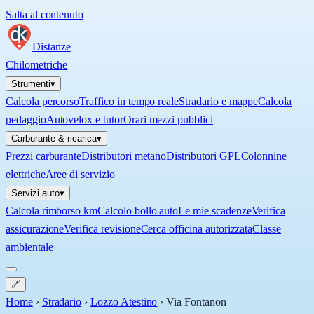
Salta al contenuto
Distanze
Chilometriche
Strumenti
▾
Calcola percorso
Traffico in tempo reale
Stradario e mappe
Calcola
pedaggio
Autovelox e tutor
Orari mezzi pubblici
Carburante & ricarica
▾
Prezzi carburante
Distributori metano
Distributori GPL
Colonnine
elettriche
Aree di servizio
Servizi auto
▾
Calcola rimborso km
Calcolo bollo auto
Le mie scadenze
Verifica
assicurazione
Verifica revisione
Cerca officina autorizzata
Classe
ambientale
🔗
Home
›
Stradario
›
Lozzo Atestino
›
Via Fontanon