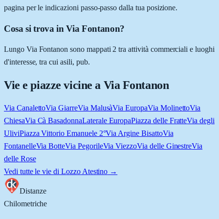
pagina per le indicazioni passo-passo dalla tua posizione.
Cosa si trova in Via Fontanon?
Lungo Via Fontanon sono mappati 2 tra attività commerciali e luoghi
d'interesse, tra cui asili, pub.
Vie e piazze vicine a
Via Fontanon
Via Canaletto
Via Giarre
Via Malusà
Via Europa
Via Molinetto
Via
Chiesa
Via Cà Basadonna
Laterale Europa
Piazza delle Fratte
Via degli
Ulivi
Piazza Vittorio Emanuele 2°
Via Argine Bisatto
Via
Fontanelle
Via Botte
Via Pegorile
Via Viezzo
Via delle Ginestre
Via
delle Rose
Vedi tutte le vie di
Lozzo Atestino
→
Distanze
Chilometriche