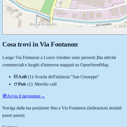
Cosa trovi in
Via Fontanon
Lungo
Via Fontanon
a
Lozzo Atestino
sono presenti
2
tra attività
commerciali e luoghi d'interesse mappati su OpenStreetMap.
🧸
Asili
(
1
)
:
Scuola dell'infanzia "San Giuseppe"
🍺
Pub
(
1
)
:
Morello cafè
🧭
Avvia il navigatore
→
Naviga dalla tua posizione fino a
Via Fontanon
(indicazioni stradali
passo passo)