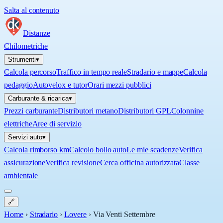
Salta al contenuto
Distanze
Chilometriche
Strumenti
▾
Calcola percorso
Traffico in tempo reale
Stradario e mappe
Calcola
pedaggio
Autovelox e tutor
Orari mezzi pubblici
Carburante & ricarica
▾
Prezzi carburante
Distributori metano
Distributori GPL
Colonnine
elettriche
Aree di servizio
Servizi auto
▾
Calcola rimborso km
Calcolo bollo auto
Le mie scadenze
Verifica
assicurazione
Verifica revisione
Cerca officina autorizzata
Classe
ambientale
🔗
Home
›
Stradario
›
Lovere
›
Via Venti Settembre