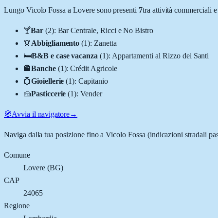
Lungo
Vicolo Fossa
a
Lovere
sono presenti
7
tra attività commerciali
🍸
Bar
(
2
)
:
Bar Centrale, Ricci e No Bistro
👗
Abbigliamento
(
1
)
:
Zanetta
🛏️
B&B e case vacanza
(
1
)
:
Appartamenti al Rizzo dei Santi
🏦
Banche
(
1
)
:
Crédit Agricole
💍
Gioiellerie
(
1
)
:
Capitanio
🍰
Pasticcerie
(
1
)
:
Vender
🧭
Avvia il navigatore
→
Naviga dalla tua posizione fino a
Vicolo Fossa
(indicazioni stradali pa
Comune
Lovere
(
BG
)
CAP
24065
Regione