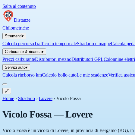
Salta al contenuto
Distanze
Chilometriche
Strumenti
▾
Calcola percorso
Traffico in tempo reale
Stradario e mappe
Calcola ped
Carburante & ricarica
▾
Prezzi carburante
Distributori metano
Distributori GPL
Colonnine elettr
Servizi auto
▾
Calcola rimborso km
Calcolo bollo auto
Le mie scadenze
Verifica assic
🔗
Home
›
Stradario
›
Lovere
›
Vicolo Fossa
Vicolo Fossa
—
Lovere
Vicolo Fossa è un vicolo di Lovere, in provincia di Bergamo (BG), in L