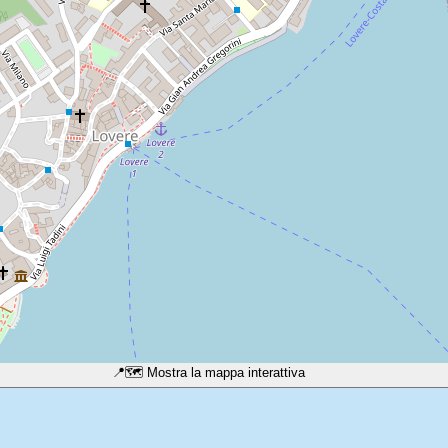
📍
🗺️ Mostra la mappa interattiva