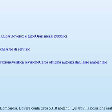
aggio
Autovelox e tutor
Orari mezzi pubblici
iche
Aree di servizio
urazione
Verifica revisione
Cerca officina autorizzata
Classe ambientale
ombardia. Lovere conta circa 5318 abitanti. Qui trovi la posizione esat