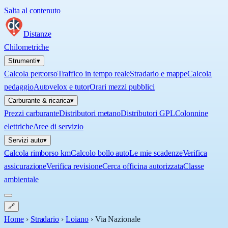
Salta al contenuto
Distanze
Chilometriche
Strumenti
▾
Calcola percorso
Traffico in tempo reale
Stradario e mappe
Calcola
pedaggio
Autovelox e tutor
Orari mezzi pubblici
Carburante & ricarica
▾
Prezzi carburante
Distributori metano
Distributori GPL
Colonnine
elettriche
Aree di servizio
Servizi auto
▾
Calcola rimborso km
Calcolo bollo auto
Le mie scadenze
Verifica
assicurazione
Verifica revisione
Cerca officina autorizzata
Classe
ambientale
🔗
Home
›
Stradario
›
Loiano
›
Via Nazionale