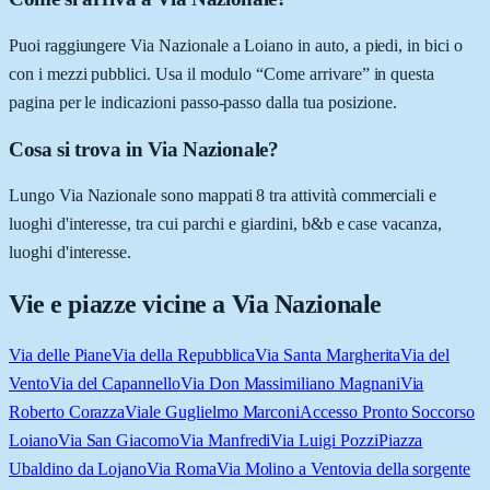
Puoi raggiungere Via Nazionale a Loiano in auto, a piedi, in bici o
con i mezzi pubblici. Usa il modulo “Come arrivare” in questa
pagina per le indicazioni passo-passo dalla tua posizione.
Cosa si trova in Via Nazionale?
Lungo Via Nazionale sono mappati 8 tra attività commerciali e
luoghi d'interesse, tra cui parchi e giardini, b&b e case vacanza,
luoghi d'interesse.
Vie e piazze vicine a
Via Nazionale
Via delle Piane
Via della Repubblica
Via Santa Margherita
Via del
Vento
Via del Capannello
Via Don Massimiliano Magnani
Via
Roberto Corazza
Viale Guglielmo Marconi
Accesso Pronto Soccorso
Loiano
Via San Giacomo
Via Manfredi
Via Luigi Pozzi
Piazza
Ubaldino da Lojano
Via Roma
Via Molino a Vento
via della sorgente