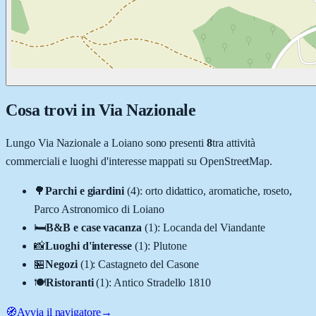
Cosa trovi in
Via Nazionale
Lungo
Via Nazionale
a
Loiano
sono presenti
8
tra attività
commerciali e luoghi d'interesse mappati su OpenStreetMap.
🌳
Parchi e giardini
(
4
)
:
orto didattico, aromatiche, roseto,
Parco Astronomico di Loiano
🛏️
B&B e case vacanza
(
1
)
:
Locanda del Viandante
📸
Luoghi d'interesse
(
1
)
:
Plutone
🏪
Negozi
(
1
)
:
Castagneto del Casone
🍽️
Ristoranti
(
1
)
:
Antico Stradello 1810
🧭
Avvia il navigatore
→