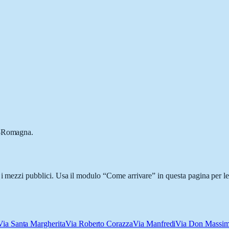
ia-Romagna.
 i mezzi pubblici. Usa il modulo “Come arrivare” in questa pagina per le
Via Santa Margherita
Via Roberto Corazza
Via Manfredi
Via Don Massim