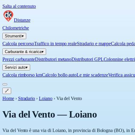
Salta al contenuto
Distanze
Chilometriche
Strumenti
▾
Calcola percorso
Traffico in tempo reale
Stradario e mappe
Calcola ped
Carburante & ricarica
▾
Prezzi carburante
Distributori metano
Distributori GPL
Colonnine elettr
Servizi auto
▾
Calcola rimborso km
Calcolo bollo auto
Le mie scadenze
Verifica assic
🔗
Home
›
Stradario
›
Loiano
›
Via del Vento
Via del Vento
—
Loiano
Via del Vento è una via di Loiano, in provincia di Bologna (BO), in Em