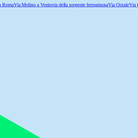
a Roma
Via Molino a Vento
via della sorgente ferruginosa
Via Orzale
Via 