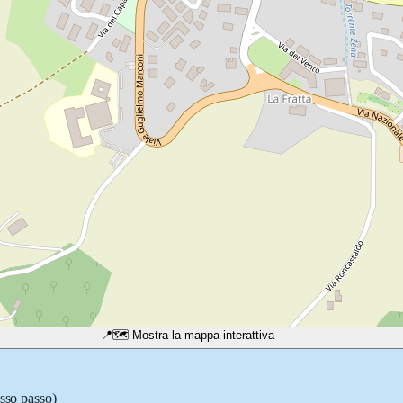
📍
🗺️ Mostra la mappa interattiva
asso passo)