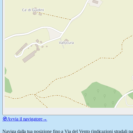
🧭
Avvia il navigatore
→
Naviga dalla tua posizione fino a
Via del Vento
(indicazioni stradali p