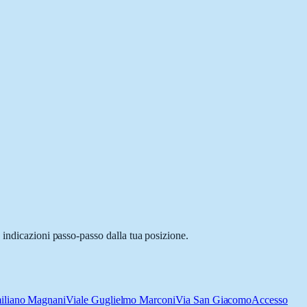
 indicazioni passo-passo dalla tua posizione.
iliano Magnani
Viale Guglielmo Marconi
Via San Giacomo
Accesso