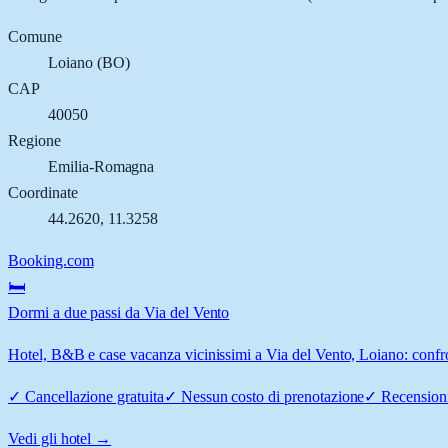
Comune
Loiano
(
BO
)
CAP
40050
Regione
Emilia-Romagna
Coordinate
44.2620
,
11.3258
Booking.com
🛏️
Dormi a due passi da Via del Vento
Hotel, B&B e case vacanza vicinissimi a Via del Vento, Loiano: confron
✓
Cancellazione gratuita
✓
Nessun costo di prenotazione
✓
Recensioni
Vedi gli hotel →