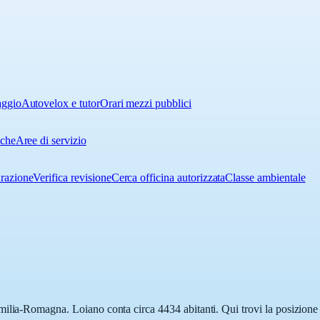
aggio
Autovelox e tutor
Orari mezzi pubblici
iche
Aree di servizio
urazione
Verifica revisione
Cerca officina autorizzata
Classe ambientale
ilia-Romagna. Loiano conta circa 4434 abitanti. Qui trovi la posizione e