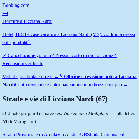
Booking.com
🛏️
Dormire a Licciana Nardi
Hotel, B&B e case vacanza a Licciana Nardi (MS): confronta prezzi
e disponibilità.
✓
Cancellazione gratuita
✓
Nessun costo di prenotazione
✓
Recensioni verificate
Vedi disponibilità e prezzi →
🔧
Officine e revisione auto a
Licciana
Nardi
Centri revisione e autoriparazioni con indirizzi e mappa →
Strade e vie di
Licciana Nardi
(
67
)
Ordinate per parola chiave (es.
Via Amedeo Modigliani
→ alla lettera
M
di Modigliani).
Strada Provinciale di Amola
Via Austria
37B
Strada Comunale di