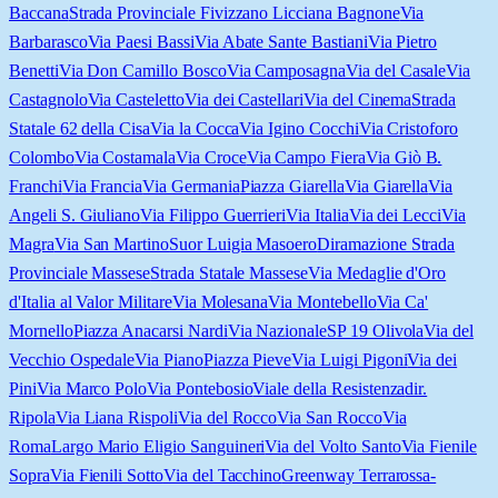
Baccana
Strada Provinciale Fivizzano Licciana Bagnone
Via
Barbarasco
Via Paesi Bassi
Via Abate Sante Bastiani
Via Pietro
Benetti
Via Don Camillo Bosco
Via Camposagna
Via del Casale
Via
Castagnolo
Via Casteletto
Via dei Castellari
Via del Cinema
Strada
Statale 62 della Cisa
Via la Cocca
Via Igino Cocchi
Via Cristoforo
Colombo
Via Costamala
Via Croce
Via Campo Fiera
Via Giò B.
Franchi
Via Francia
Via Germania
Piazza Giarella
Via Giarella
Via
Angeli S. Giuliano
Via Filippo Guerrieri
Via Italia
Via dei Lecci
Via
Magra
Via San Martino
Suor Luigia Masoero
Diramazione Strada
Provinciale Massese
Strada Statale Massese
Via Medaglie d'Oro
d'Italia al Valor Militare
Via Molesana
Via Montebello
Via Ca'
Mornello
Piazza Anacarsi Nardi
Via Nazionale
SP 19 Olivola
Via del
Vecchio Ospedale
Via Piano
Piazza Pieve
Via Luigi Pigoni
Via dei
Pini
Via Marco Polo
Via Pontebosio
Viale della Resistenza
dir.
Ripola
Via Liana Rispoli
Via del Rocco
Via San Rocco
Via
Roma
Largo Mario Eligio Sanguineri
Via del Volto Santo
Via Fienile
Sopra
Via Fienili Sotto
Via del Tacchino
Greenway Terrarossa-