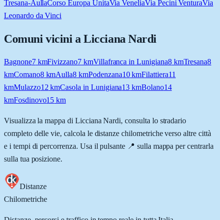
Tresana-Aulla
Corso Europa Unita
Via Venelia
Via Pecini Ventura
Via
Leonardo da Vinci
Comuni vicini a
Licciana Nardi
Bagnone
7
km
Fivizzano
7
km
Villafranca in Lunigiana
8
km
Tresana
8
km
Comano
8
km
Aulla
8
km
Podenzana
10
km
Filattiera
11
km
Mulazzo
12
km
Casola in Lunigiana
13
km
Bolano
14
km
Fosdinovo
15
km
Visualizza la mappa di
Licciana Nardi
, consulta lo stradario
completo delle vie, calcola le distanze chilometriche verso altre città
e i tempi di percorrenza. Usa il pulsante 📍 sulla mappa per centrarla
sulla tua posizione.
Distanze
Chilometriche
Distanze, percorsi e traffico in tempo reale in tutta Italia.