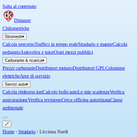
Salta al contenuto
Distanze
Chilometriche
Strumenti
▾
Calcola percorso
Traffico in tempo reale
Stradario e mappe
Calcola
pedaggio
Autovelox e tutor
Orari mezzi pubblici
Carburante & ricarica
▾
Prezzi carburante
Distributori metano
Distributori GPL
Colonnine
elettriche
Aree di servizio
Servizi auto
▾
Calcola rimborso km
Calcolo bollo auto
Le mie scadenze
Verifica
assicurazione
Verifica revisione
Cerca officina autorizzata
Classe
ambientale
🔗
Home
›
Stradario
›
Licciana Nardi