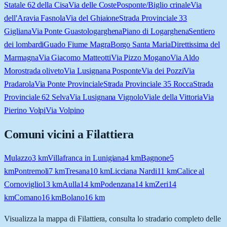
Statale 62 della Cisa
Via delle Coste
Posponte/Biglio crinale
Via
dell'Ara
via Fasnola
Via del Ghiaione
Strada Provinciale 33
Gigliana
Via Ponte Guasto
logarghena
Piano di Logarghena
Sentiero
dei lombardi
Guado Fiume Magra
Borgo Santa Maria
Direttissima del
Marmagna
Via Giacomo Matteotti
Via Pizzo Mogano
Via Aldo
Moro
strada oliveto
Via Lusignana Posponte
Via dei Pozzi
Via
Pradarola
Via Ponte Provinciale
Strada Provinciale 35 Rocca
Strada
Provinciale 62 Selva
Via Lusignana Vignolo
Viale della Vittoria
Via
Pierino Volpi
Via Volpino
Comuni vicini a
Filattiera
Mulazzo
3
km
Villafranca in Lunigiana
4
km
Bagnone
5
km
Pontremoli
7
km
Tresana
10
km
Licciana Nardi
11
km
Calice al
Cornoviglio
13
km
Aulla
14
km
Podenzana
14
km
Zeri
14
km
Comano
16
km
Bolano
16
km
Visualizza la mappa di
Filattiera
, consulta lo stradario completo delle