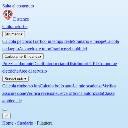
Salta al contenuto
Distanze
Chilometriche
Strumenti
▾
Calcola percorso
Traffico in tempo reale
Stradario e mappe
Calcola
pedaggio
Autovelox e tutor
Orari mezzi pubblici
Carburante & ricarica
▾
Prezzi carburante
Distributori metano
Distributori GPL
Colonnine
elettriche
Aree di servizio
Servizi auto
▾
Calcola rimborso km
Calcolo bollo auto
Le mie scadenze
Verifica
assicurazione
Verifica revisione
Cerca officina autorizzata
Classe
ambientale
🔗
Home
›
Stradario
›
Filattiera