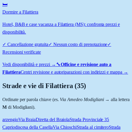
🛏️
Dormire a Filattiera
Hotel, B&B e case vacanza a Filattiera (MS): confronta prezzi e
disponibilità.
✓
Cancellazione gratuita
✓
Nessun costo di prenotazione
✓
Recensioni verificate
Vedi disponibilità e prezzi →
🔧
Officine e revisione auto a
Filattiera
Centri revisione e autoriparazioni con indirizzi e mappa →
Strade e vie di
Filattiera
(
35
)
Ordinate per parola chiave (es.
Via Amedeo Modigliani
→ alla lettera
M
di Modigliani).
arzengio
Via Braia
Diretta del Braiola
Strada Provinciale 35
Caprio
discesa della Casella
Via Chioschi
Strada al cimitero
Strada