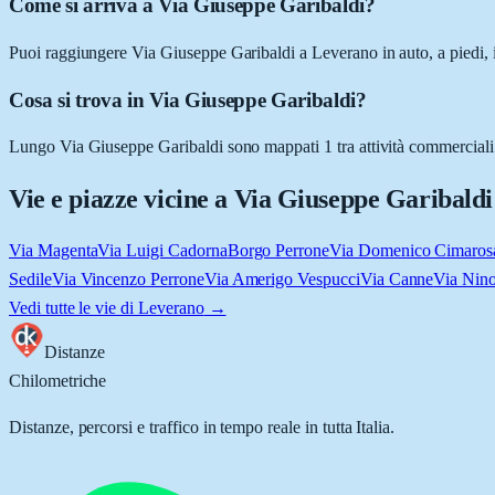
Come si arriva a Via Giuseppe Garibaldi?
Puoi raggiungere Via Giuseppe Garibaldi a Leverano in auto, a piedi, i
Cosa si trova in Via Giuseppe Garibaldi?
Lungo Via Giuseppe Garibaldi sono mappati 1 tra attività commerciali e
Vie e piazze vicine a
Via Giuseppe Garibaldi
Via Magenta
Via Luigi Cadorna
Borgo Perrone
Via Domenico Cimaros
Sedile
Via Vincenzo Perrone
Via Amerigo Vespucci
Via Canne
Via Nino
Vedi tutte le vie di
Leverano
→
Distanze
Chilometriche
Distanze, percorsi e traffico in tempo reale in tutta Italia.