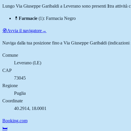
Lungo
Via Giuseppe Garibaldi
a
Leverano
sono presenti
1
tra attivit
💊
Farmacie
(
1
)
:
Farmacia Negro
🧭
Avvia il navigatore
→
Naviga dalla tua posizione fino a
Via Giuseppe Garibaldi
(indicazioni 
Comune
Leverano
(
LE
)
CAP
73045
Regione
Puglia
Coordinate
40.2914
,
18.0001
Booking.com
🛏️