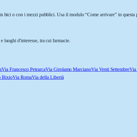
n bici o con i mezzi pubblici. Usa il modulo “Come arrivare” in questa p
 luoghi d'interesse, tra cui farmacie.
a
Via Francesco Petrarca
Via Girolamo Marciano
Via Venti Settembre
Via
 Bixio
Via Roma
Via della Libertà