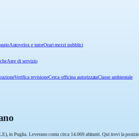
aggio
Autovelox e tutor
Orari mezzi pubblici
iche
Aree di servizio
urazione
Verifica revisione
Cerca officina autorizzata
Classe ambientale
ano
), in Puglia. Leverano conta circa 14.069 abitanti. Qui trovi la posizio