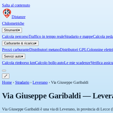
Salta al contenuto
Distanze
Chilometriche
Strumenti
▾
Calcola percorso
Traffico in tempo reale
Stradario e mappe
Calcola ped
Carburante & ricarica
▾
Prezzi carburante
Distributori metano
Distributori GPL
Colonnine elettr
Servizi auto
▾
Calcola rimborso km
Calcolo bollo auto
Le mie scadenze
Verifica assic
🔗
Home
›
Stradario
›
Leverano
›
Via Giuseppe Garibaldi
Via Giuseppe Garibaldi
—
Lever
Via Giuseppe Garibaldi è una via di Leverano, in provincia di Lecce (LE