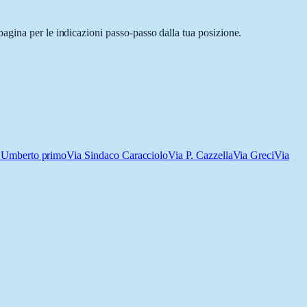
agina per le indicazioni passo-passo dalla tua posizione.
 Umberto primo
Via Sindaco Caracciolo
Via P. Cazzella
Via Greci
Via