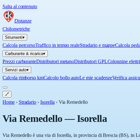
Salta al contenuto
Distanze
Chilometriche
Strumenti
▾
Calcola percorso
Traffico in tempo reale
Stradario e mappe
Calcola ped
Carburante & ricarica
▾
Prezzi carburante
Distributori metano
Distributori GPL
Colonnine elettr
Servizi auto
▾
Calcola rimborso km
Calcolo bollo auto
Le mie scadenze
Verifica assic
🔗
Home
›
Stradario
›
Isorella
›
Via Remedello
Via Remedello
—
Isorella
Via Remedello è una via di Isorella, in provincia di Brescia (BS), in Lo