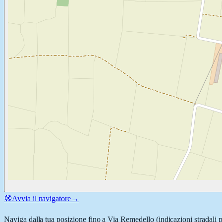
🧭
Avvia il navigatore
→
Naviga dalla tua posizione fino a
Via Remedello
(indicazioni stradali 