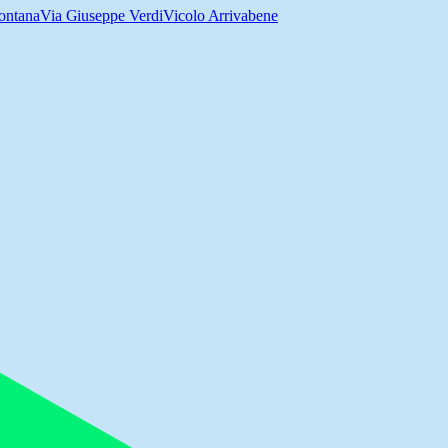
ontana
Via Giuseppe Verdi
Vicolo Arrivabene