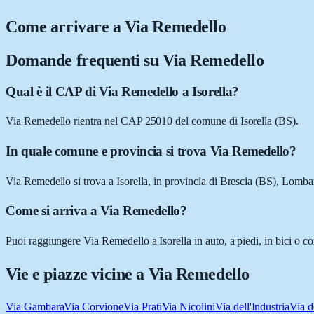
Come arrivare a
Via Remedello
Domande frequenti su
Via Remedello
Qual è il CAP di Via Remedello a Isorella?
Via Remedello rientra nel CAP 25010 del comune di Isorella (BS).
In quale comune e provincia si trova Via Remedello?
Via Remedello si trova a Isorella, in provincia di Brescia (BS), Lomba
Come si arriva a Via Remedello?
Puoi raggiungere Via Remedello a Isorella in auto, a piedi, in bici o c
Vie e piazze vicine a
Via Remedello
Via Gambara
Via Corvione
Via Prati
Via Nicolini
Via dell'Industria
Via d