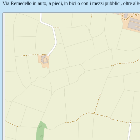
Via Remedello in auto, a piedi, in bici o con i mezzi pubblici, oltre all