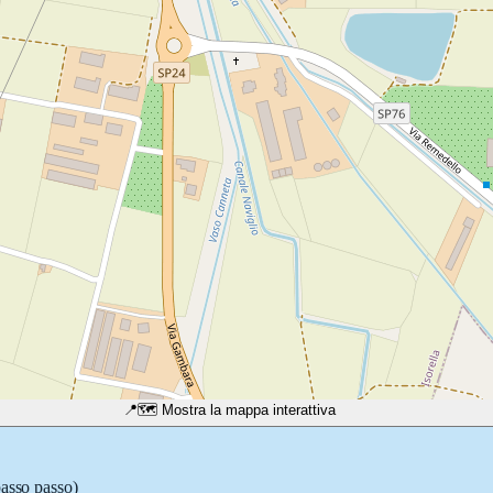
📍
🗺️ Mostra la mappa interattiva
passo passo)