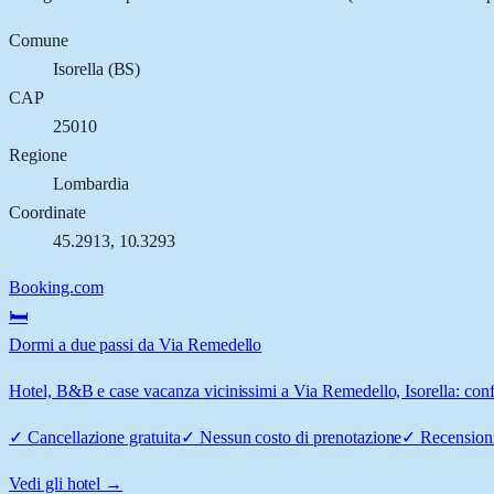
Comune
Isorella
(
BS
)
CAP
25010
Regione
Lombardia
Coordinate
45.2913
,
10.3293
Booking.com
🛏️
Dormi a due passi da Via Remedello
Hotel, B&B e case vacanza vicinissimi a Via Remedello, Isorella: confr
✓
Cancellazione gratuita
✓
Nessun costo di prenotazione
✓
Recensioni
Vedi gli hotel →