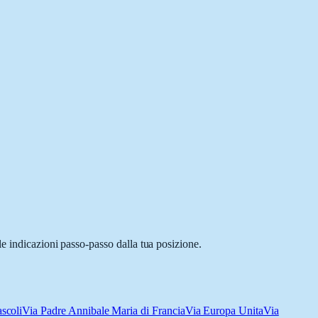
le indicazioni passo-passo dalla tua posizione.
scoli
Via Padre Annibale Maria di Francia
Via Europa Unita
Via