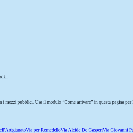
rdia.
on i mezzi pubblici. Usa il modulo “Come arrivare” in questa pagina per 
ell'Artigianato
Via per Remedello
Via Alcide De Gasperi
Via Giovanni Pa