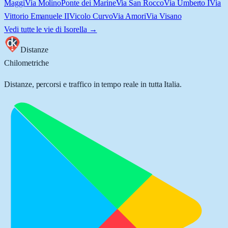
Maggi
Via Molino
Ponte dei Marine
Via San Rocco
Via Umberto I
Via
Vittorio Emanuele II
Vicolo Curvo
Via Amori
Via Visano
Vedi tutte le vie di
Isorella
→
Distanze
Chilometriche
Distanze, percorsi e traffico in tempo reale in tutta Italia.