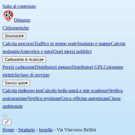
Salta al contenuto
Distanze
Chilometriche
Strumenti
▾
Calcola percorso
Traffico in tempo reale
Stradario e mappe
Calcola
pedaggio
Autovelox e tutor
Orari mezzi pubblici
Carburante & ricarica
▾
Prezzi carburante
Distributori metano
Distributori GPL
Colonnine
elettriche
Aree di servizio
Servizi auto
▾
Calcola rimborso km
Calcolo bollo auto
Le mie scadenze
Verifica
assicurazione
Verifica revisione
Cerca officina autorizzata
Classe
ambientale
🔗
Home
›
Stradario
›
Isorella
›
Via Vincenzo Bellini