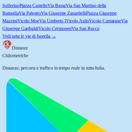
Solferino
Piazza Castello
Via Bassa
Via San Martino della
Battaglia
Via Palestro
Via Giuseppe Zanardelli
Piazza Giuseppe
Mazzini
Vicolo Moe
Via Umberto I
Vicolo Asilo
Vicolo Cantarane
Via
Giuseppe Garibaldi
Vicolo Cremonesi
Via San Rocco
Vedi tutte le vie di
Isorella
→
Distanze
Chilometriche
Distanze, percorsi e traffico in tempo reale in tutta Italia.