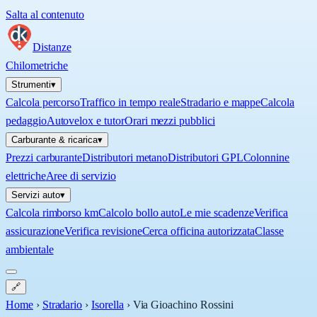
Salta al contenuto
Distanze
Chilometriche
Strumenti
▾
Calcola percorso
Traffico in tempo reale
Stradario e mappe
Calcola
pedaggio
Autovelox e tutor
Orari mezzi pubblici
Carburante & ricarica
▾
Prezzi carburante
Distributori metano
Distributori GPL
Colonnine
elettriche
Aree di servizio
Servizi auto
▾
Calcola rimborso km
Calcolo bollo auto
Le mie scadenze
Verifica
assicurazione
Verifica revisione
Cerca officina autorizzata
Classe
ambientale
🔗
Home
›
Stradario
›
Isorella
›
Via Gioachino Rossini