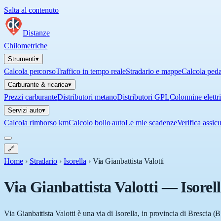
Salta al contenuto
Distanze
Chilometriche
Strumenti
▾
Calcola percorso
Traffico in tempo reale
Stradario e mappe
Calcola ped
Carburante & ricarica
▾
Prezzi carburante
Distributori metano
Distributori GPL
Colonnine elettr
Servizi auto
▾
Calcola rimborso km
Calcolo bollo auto
Le mie scadenze
Verifica assic
🔗
Home
›
Stradario
›
Isorella
›
Via Gianbattista Valotti
Via Gianbattista Valotti
—
Isorel
Via Gianbattista Valotti è una via di Isorella, in provincia di Brescia (