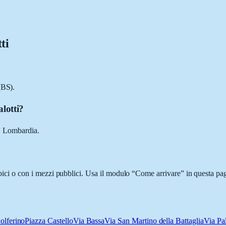
ti
(BS).
lotti?
), Lombardia.
n bici o con i mezzi pubblici. Usa il modulo “Come arrivare” in questa pa
olferino
Piazza Castello
Via Bassa
Via San Martino della Battaglia
Via Pal