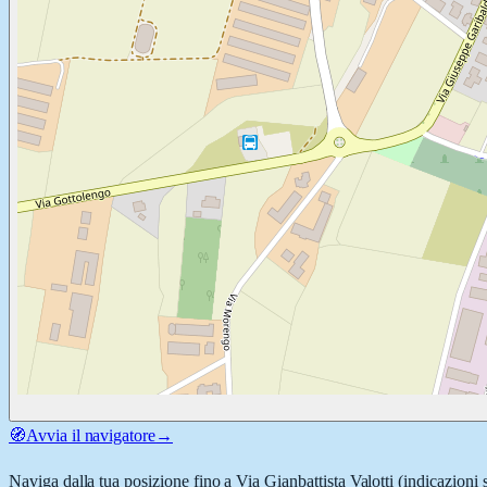
🧭
Avvia il navigatore
→
Naviga dalla tua posizione fino a
Via Gianbattista Valotti
(indicazioni 