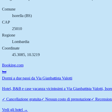
Comune
Isorella
(
BS
)
CAP
25010
Regione
Lombardia
Coordinate
45.3085
,
10.3219
Booking.com
🛏️
Dormi a due passi da Via Gianbattista Valotti
Hotel, B&B e case vacanza vicinissimi a Via Gianbattista Valotti, Isorel
✓
Cancellazione gratuita
✓
Nessun costo di prenotazione
✓
Recensioni
Vedi gli hotel →