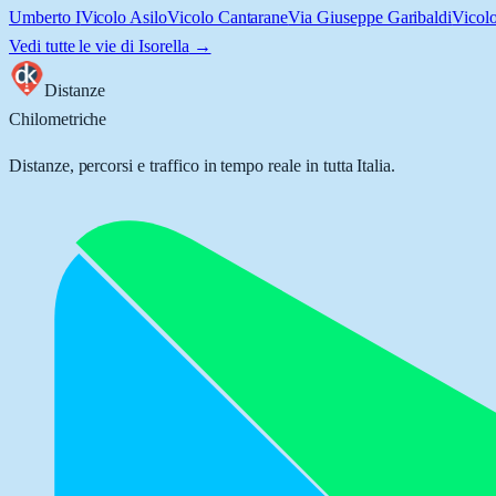
Umberto I
Vicolo Asilo
Vicolo Cantarane
Via Giuseppe Garibaldi
Vicol
Vedi tutte le vie di
Isorella
→
Distanze
Chilometriche
Distanze, percorsi e traffico in tempo reale in tutta Italia.