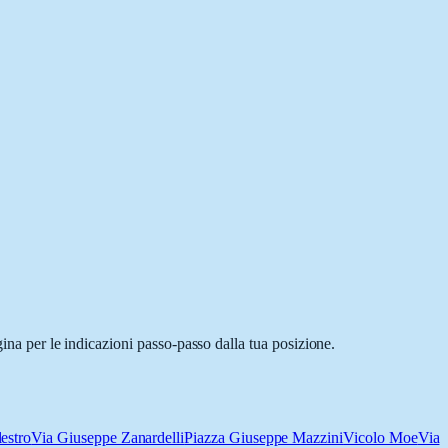
gina per le indicazioni passo-passo dalla tua posizione.
estro
Via Giuseppe Zanardelli
Piazza Giuseppe Mazzini
Vicolo Moe
Via