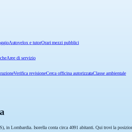
aggio
Autovelox e tutor
Orari mezzi pubblici
iche
Aree di servizio
urazione
Verifica revisione
Cerca officina autorizzata
Classe ambientale
la
BS), in Lombardia. Isorella conta circa 4091 abitanti. Qui trovi la posizi