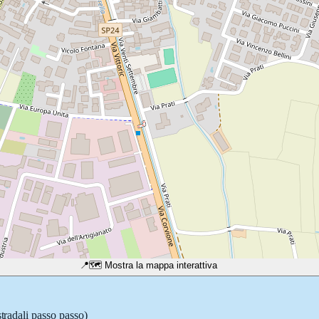
📍
🗺️ Mostra la mappa interattiva
stradali passo passo)