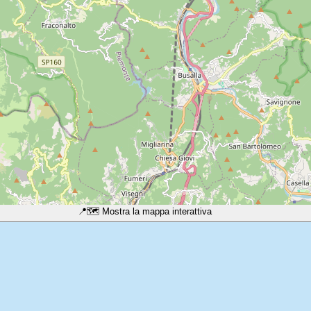
📍
🗺️ Mostra la mappa interattiva