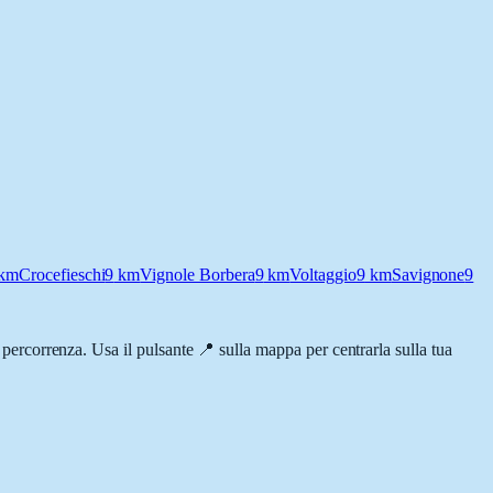
km
Crocefieschi
9
km
Vignole Borbera
9
km
Voltaggio
9
km
Savignone
9
di percorrenza. Usa il pulsante 📍 sulla mappa per centrarla sulla tua