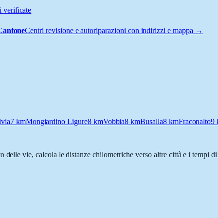
 verificate
 Cantone
Centri revisione e autoriparazioni con indirizzi e mappa →
ivia
7
km
Mongiardino Ligure
8
km
Vobbia
8
km
Busalla
8
km
Fraconalto
9
o delle vie, calcola le distanze chilometriche verso altre città e i tempi 