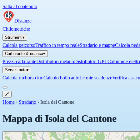
Salta al contenuto
Distanze
Chilometriche
Strumenti
▾
Calcola percorso
Traffico in tempo reale
Stradario e mappe
Calcola ped
Carburante & ricarica
▾
Prezzi carburante
Distributori metano
Distributori GPL
Colonnine elettr
Servizi auto
▾
Calcola rimborso km
Calcolo bollo auto
Le mie scadenze
Verifica assic
🔗
Home
›
Stradario
›
Isola del Cantone
Mappa di
Isola del Cantone