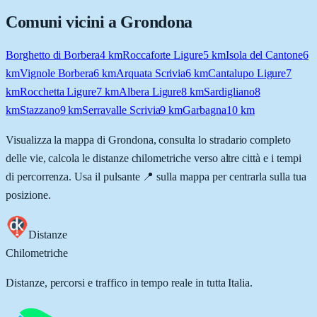
Comuni vicini a
Grondona
Borghetto di Borbera
4
km
Roccaforte Ligure
5
km
Isola del Cantone
6
km
Vignole Borbera
6
km
Arquata Scrivia
6
km
Cantalupo Ligure
7
km
Rocchetta Ligure
7
km
Albera Ligure
8
km
Sardigliano
8
km
Stazzano
9
km
Serravalle Scrivia
9
km
Garbagna
10
km
Visualizza la mappa di
Grondona
, consulta lo stradario completo
delle vie, calcola le distanze chilometriche verso altre città e i tempi
di percorrenza. Usa il pulsante 📍 sulla mappa per centrarla sulla tua
posizione.
Distanze
Chilometriche
Distanze, percorsi e traffico in tempo reale in tutta Italia.