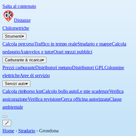
Salta al contenuto
Distanze
Chilometriche
Strumenti
▾
Calcola percorso
Traffico in tempo reale
Stradario e mappe
Calcola
pedaggio
Autovelox e tutor
Orari mezzi pubblici
Carburante & ricarica
▾
Prezzi carburante
Distributori metano
Distributori GPL
Colonnine
elettriche
Aree di servizio
Servizi auto
▾
Calcola rimborso km
Calcolo bollo auto
Le mie scadenze
Verifica
assicurazione
Verifica revisione
Cerca officina autorizzata
Classe
ambientale
🔗
Home
›
Stradario
›
Grondona