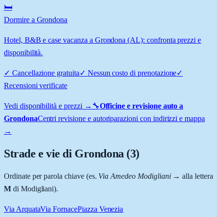
🛏️
Dormire a Grondona
Hotel, B&B e case vacanza a Grondona (AL): confronta prezzi e
disponibilità.
✓
Cancellazione gratuita
✓
Nessun costo di prenotazione
✓
Recensioni verificate
Vedi disponibilità e prezzi →
🔧
Officine e revisione auto a
Grondona
Centri revisione e autoriparazioni con indirizzi e mappa
→
Strade e vie di
Grondona
(
3
)
Ordinate per parola chiave (es.
Via Amedeo Modigliani
→ alla lettera
M
di Modigliani).
Via Arquata
Via Fornace
Piazza Venezia