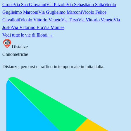
Croce
Via San Giovanni
Via Pitzolu
Via Sebastiano Satta
Vicolo
Guglielmo Marconi
Via Guglielmo Marconi
Vicolo Felice
Cavallotti
Vicolo Vittorio Veneto
Via Tirso
Via Vittorio Veneto
Via
Josto
Via Vittorino Era
Via Montes
Vedi tutte le vie di
Illorai
→
Distanze
Chilometriche
Distanze, percorsi e traffico in tempo reale in tutta Italia.