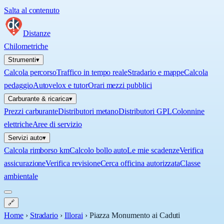
Salta al contenuto
Distanze
Chilometriche
Strumenti
▾
Calcola percorso
Traffico in tempo reale
Stradario e mappe
Calcola
pedaggio
Autovelox e tutor
Orari mezzi pubblici
Carburante & ricarica
▾
Prezzi carburante
Distributori metano
Distributori GPL
Colonnine
elettriche
Aree di servizio
Servizi auto
▾
Calcola rimborso km
Calcolo bollo auto
Le mie scadenze
Verifica
assicurazione
Verifica revisione
Cerca officina autorizzata
Classe
ambientale
🔗
Home
›
Stradario
›
Illorai
›
Piazza Monumento ai Caduti