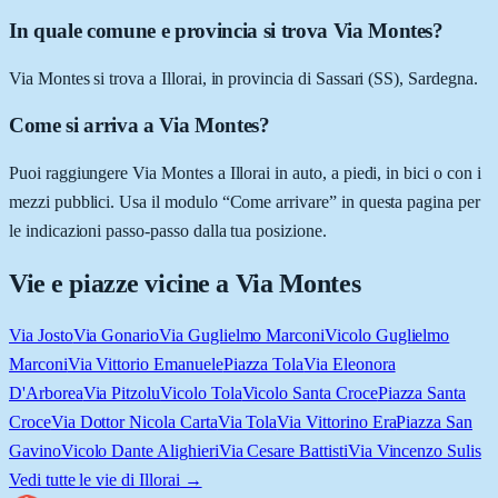
In quale comune e provincia si trova Via Montes?
Via Montes si trova a Illorai, in provincia di Sassari (SS), Sardegna.
Come si arriva a Via Montes?
Puoi raggiungere Via Montes a Illorai in auto, a piedi, in bici o con i
mezzi pubblici. Usa il modulo “Come arrivare” in questa pagina per
le indicazioni passo-passo dalla tua posizione.
Vie e piazze vicine a
Via Montes
Via Josto
Via Gonario
Via Guglielmo Marconi
Vicolo Guglielmo
Marconi
Via Vittorio Emanuele
Piazza Tola
Via Eleonora
D'Arborea
Via Pitzolu
Vicolo Tola
Vicolo Santa Croce
Piazza Santa
Croce
Via Dottor Nicola Carta
Via Tola
Via Vittorino Era
Piazza San
Gavino
Vicolo Dante Alighieri
Via Cesare Battisti
Via Vincenzo Sulis
Vedi tutte le vie di
Illorai
→