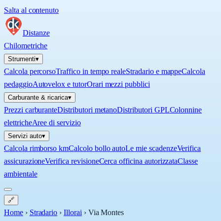
Salta al contenuto
Distanze
Chilometriche
Strumenti
▾
Calcola percorso
Traffico in tempo reale
Stradario e mappe
Calcola
pedaggio
Autovelox e tutor
Orari mezzi pubblici
Carburante & ricarica
▾
Prezzi carburante
Distributori metano
Distributori GPL
Colonnine
elettriche
Aree di servizio
Servizi auto
▾
Calcola rimborso km
Calcolo bollo auto
Le mie scadenze
Verifica
assicurazione
Verifica revisione
Cerca officina autorizzata
Classe
ambientale
🔗
Home
›
Stradario
›
Illorai
›
Via Montes